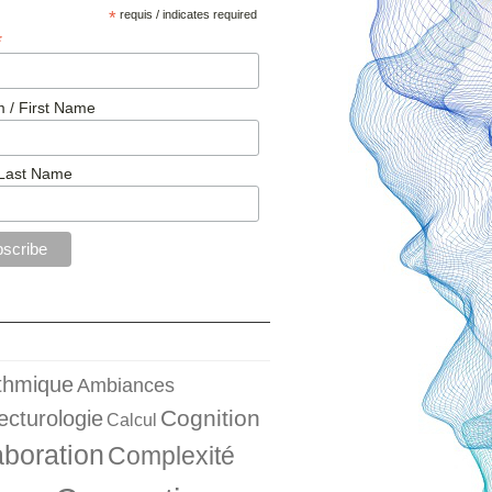
*
requis / indicates required
*
 / First Name
Last Name
ithmique
Ambiances
Cognition
ecturologie
Calcul
aboration
Complexité