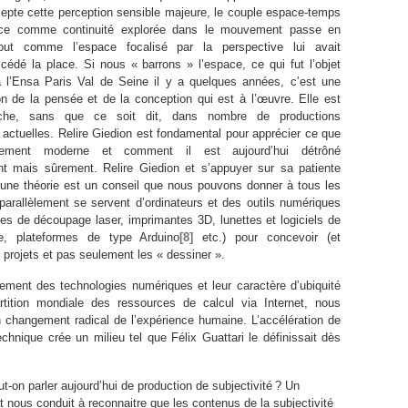
accepte cette perception sensible majeure, le couple espace-temps
pace comme continuité explorée dans le mouvement passe en
 tout comme l’espace focalisé par la perspective lui avait
cédé la place. Si nous « barrons » l’espace, ce qui fut l’objet
à l’Ensa Paris Val de Seine il y a quelques années, c’est une
ion de la pensée et de la conception qui est à l’œuvre. Elle est
che, sans que ce soit dit, dans nombre de productions
s actuelles. Relire Giedion est fondamental pour apprécier ce que
ement moderne et comment il est aujourd’hui détrôné
nt mais sûrement. Relire Giedion et s’appuyer sur sa patiente
’une théorie est un conseil que nous pouvons donner à tous les
 parallèlement se servent d’ordinateurs et des outils numériques
es de découpage laser, imprimantes 3D, lunettes et logiciels de
elle, plateformes de type Arduino
[8]
etc.) pour concevoir (et
s projets et pas seulement les « dessiner ».
ement des technologies numériques et leur caractère d’ubiquité
artition mondiale des ressources de calcul via Internet, nous
 changement radical de l’expérience humaine. L’accélération de
echnique crée un milieu tel que Félix Guattari le définissait dès
-on parler aujourd’hui de production de subjectivité ? Un
t nous conduit à reconnaitre que les contenus de la subjectivité