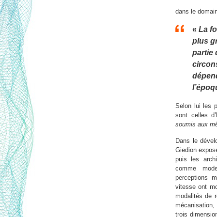
dans le domain
«
La f
plus g
partie
circon
dépen
l’époq
Selon lui les 
sont celles 
soumis aux mê
Dans le dévelo
Giedion expose
puis les arch
comme mode 
perceptions m
vitesse ont mo
modalités de 
mécanisation, 
trois dimensio