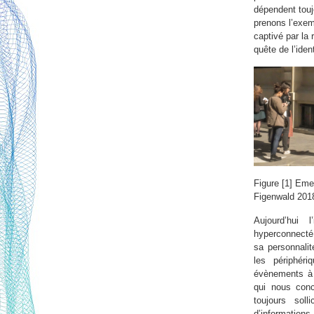
dépendent tou
prenons l’exe
captivé par la 
quête de l’iden
Figure [1] Eme
Figenwald 201
Aujourd’hui
hyperconnecté,
sa personnali
les périphéri
évènements à 
qui nous con
toujours sol
d’information