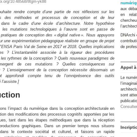
doi.org/10.48568/8tgm-yk88
numériq
aux débat
souhaite rendre compte d’une partie de nos réflexions sur les
en relat
ons des méthodes et processus de conception et de leur
cherche
dans le cadre d’une école d’architecture. Notre hypothèse
l’architec
e les mutations technologiques à l’œuvre sont en passe de
 pratiques de conception des « digital native ». Nous appuyons
DNArchi e
ur une expérimentation pédagogique réalisée en groupe de projet
contributi
l’ENSA Paris Val de Seine en 2017 et 2018. Quelles implications
de profes
es ? L’instantanéité associée à la rigueur des procédures
s les rythmes de la conception ? Quels nouveaux paradigmes de
émergent de ces mutations ? Quelles conséquences sur
Appel à
t ? L’enseignement de la conception nécessite désormais un
nt approfondi compte tenu de l’omniprésence des outils
Le numér
l’assiste.]
l’imagina
architect
uction
sont atte
publicat
Consulter
ons l’impact du numérique dans la conception architecturale en
tion des modifications des processus cognitifs apportées par les
ques, tant dans les étapes méthodiques que dans la réception
productions graphiques. Dans un premier temps nous situons
Incript
dans le contexte sociétal et culturel, et faisons un rapide