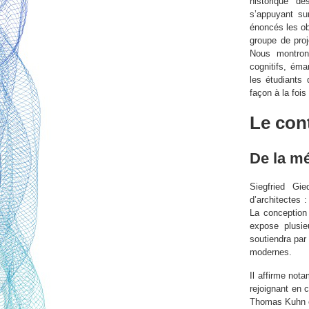
historique d
s’appuyant su
énoncés les ob
groupe de pro
Nous montrons
cognitifs, ém
les étudiants
façon à la foi
Le cont
De la mé
Siegfried Gi
d’architectes 
La conception ‘
expose plusie
soutiendra par 
modernes.
Il affirme not
rejoignant en 
Thomas Kuhn e