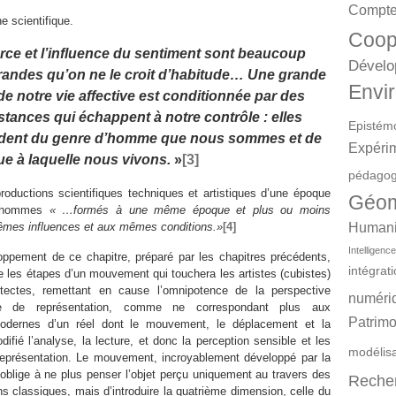
Compte
e scientifique.
Coop
orce et l’influence du sentiment sont beaucoup
Dévelo
randes qu’on ne le croit d’habitude… Une grande
Envir
 de notre vie affective est conditionnée par des
stances qui échappent à notre contrôle : elles
Epistém
dent du genre d’homme que nous sommes et de
Expéri
ue à laquelle nous vivons.
»
[3]
pédagog
productions scientifiques techniques et artistiques d’une époque
Géom
d’hommes
« …formés à une même époque et plus ou moins
mes influences et aux mêmes conditions.»
[4]
Humanit
Intelligence 
ppement de ce chapitre, préparé par les chapitres précédents,
intégrat
 les étapes d’un mouvement qui touchera les artistes (cubistes)
itectes, remettant en cause l’omnipotence de la perspective
numéri
de représentation, comme ne correspondant plus aux
Patrimo
odernes d’un réel dont le mouvement, le déplacement et la
difié l’analyse, la lecture, et donc la perception sensible et les
modélis
représentation. Le mouvement, incroyablement développé par la
oblige à ne plus penser l’objet perçu uniquement au travers des
Reche
ns classiques, mais d’introduire la quatrième dimension, celle du