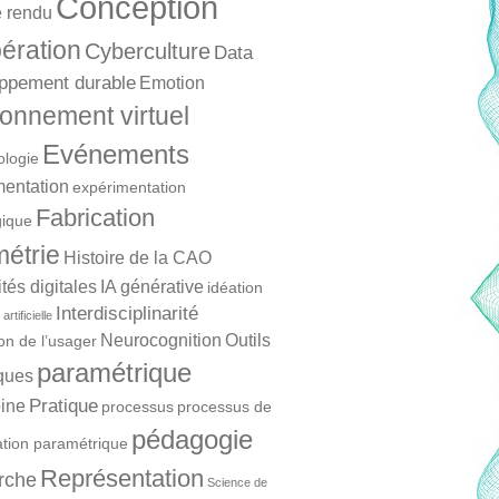
Conception
 rendu
ération
Cyberculture
Data
ppement durable
Emotion
onnement virtuel
Evénements
ologie
mentation
expérimentation
Fabrication
ique
étrie
Histoire de la CAO
és digitales
IA générative
idéation
Interdisciplinarité
artificielle
Neurocognition
Outils
ion de l’usager
paramétrique
ques
Pratique
ine
processus
processus de
pédagogie
ation paramétrique
Représentation
rche
Science de