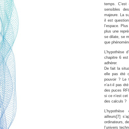
temps. C’est 
sensibles de
majeure. La su
il est question
l’espace. Plus
plus une repré
se dilate, se 
que phénomène 
L’hypothèse d’
chapitre 6 est
adhérer.
De fait la sit
elle pas été d
pouvoir ? Le 
n’a-t-il pas é
des puces RF
si ce n’est cet
des calculs ?
L’hypothèse
ailleurs
[7]
s’ap
ordinateurs, d
l’univers tech