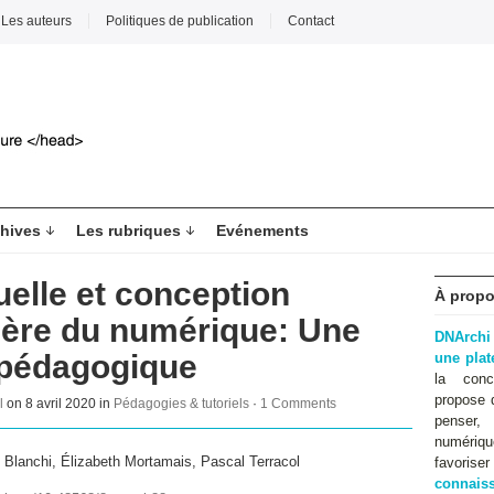
Les auteurs
Politiques de publication
Contact
hives
Les rubriques
Evénements
elle et conception
À propo
l’ère du numérique: Une
DNArchi
 pédagogique
une pla
la conc
propose 
l
on 8 avril 2020 in
Pédagogies & tutoriels
·
1 Comments
penser,
numériqu
 Blanchi, Élizabeth Mortamais, Pascal Terracol
favoris
connaiss