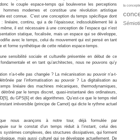
donc le couple espace-temps qui bouleverse les perceptions
la concept
s hommes modernes et constitue une révolution artistique
conce
ite est connue. C’est une conception du temps spécifique dont
 : linéaire, continu, qui a de l’épaisseur, indissolublement lié à
Sémiot
 même, il est nécessaire à une conception de l’espace qui n’est
sentation statique, focalisée, mais un espace qui se développe,
modifie avec le temps, celui du mouvement qui est pensé en tant
et forme synthétique de cette relation espace-temps.
une sensibilité sociale et culturelle présentée en début de ce
 fondamentale et en tant qu’architectes, nous ne pouvons qu’y
uation n’a-t-elle pas changée ? La mécanisation au pouvoir n’a-t-
étrônée par l’informatisation au pouvoir ? La digitalisation au
temps linéaire des machines mécaniques, thermodynamiques,
té détrôné par le temps discret, quasi-instantané des ordinateurs,
ID
[5]
, du GPS
[6]
et des algorithmes. Qu’est-ce que le temps réel
 instant irréversible (principe de Carnot) qui dicte le rythme actuel
 que nous avançons à notre tour, déjà formulée par
puie sur le constat d’un temps réduit à l’instant, celui des
es systèmes complexes, des structures dissipatives, qui forment
nologique, mais aussi culturel qui se développe actuellement. De