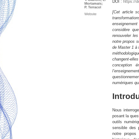
DOI :
https://
Mortamais;
P. Terracol
[Cet article 
Website
transformati
enseignement 
considère qu
renouveler les
notre propos s
de Master 1 à 
méthodologiqu
changent-elle
conception 
l’enseignemen
questionneme
numériques qui 
Introd
Nous interroge
posant la ques
outils numéri
sensible des 
notre propos 