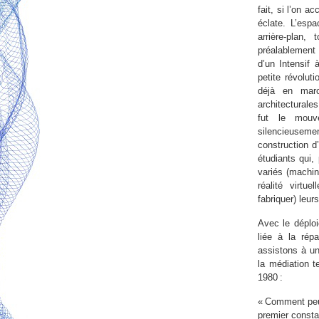
fait, si l’on 
éclate. L’es
arrière-plan,
préalablement 
d’un Intensif 
petite révolut
déjà en mar
architecturale
fut le mouv
silencieuseme
construction d
étudiants qui,
variés (machin
réalité virtu
fabriquer) leur
Avec le déploi
liée à la rép
assistons à un
la médiation t
1980 :
« Comment peut
premier consta