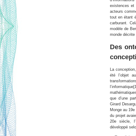
existences et 
acteurs comme
tout en étant 
carburant. Cel
modèle de Be
monde décrite
Des ont
concept
La conception,
été l’objet 
transformati
l’informatique
[
mathématiques 
que d’une part
Girard Desargu
Monge au 19e s
du projet avai
20e siècle, l
développé selon