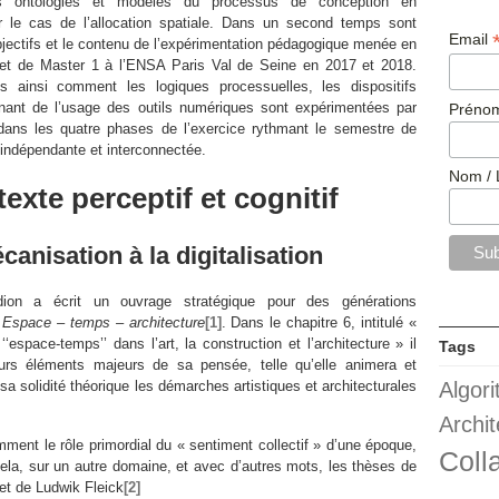
es ontologies et modèles du processus de conception en
r le cas de l’allocation spatiale. Dans un second temps sont
Email
jectifs et le contenu de l’expérimentation pédagogique menée en
jet de Master 1 à l’ENSA Paris Val de Seine en 2017 et 2018.
 ainsi comment les logiques processuelles, les dispositifs
anant de l’usage des outils numériques sont expérimentées par
Prénom
 dans les quatre phases de l’exercice rythmant le semestre de
s indépendante et interconnectée.
Nom / 
exte perceptif et cognitif
canisation à la digitalisation
edion a écrit un ouvrage stratégique pour des générations
:
Espace – temps – architecture
[1]
. Dans le chapitre 6, intitulé «
‘espace-temps’’ dans l’art, la construction et l’architecture » il
Tags
urs éléments majeurs de sa pensée, telle qu’elle animera et
sa solidité théorique les démarches artistiques et architecturales
Algor
Archit
amment le rôle primordial du « sentiment collectif » d’une époque,
Coll
cela, sur un autre domaine, et avec d’autres mots, les thèses de
t de Ludwik Fleick
[2]