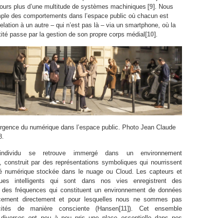
jours plus d’une multitude de systèmes machiniques
[9]
. Nous
mple des comportements dans l’espace public où chacun est
relation à un autre – qui n’est pas là – via un smartphone, où la
tité passe par la gestion de son propre corps médial
[10]
.
rgence du numérique dans l’espace public. Photo Jean Claude
8.
 l’individu se retrouve immergé dans un environnement
 construit par des représentations symboliques qui nourrissent
té numérique stockée dans le nuage ou Cloud. Les capteurs et
ques intelligents qui sont dans nos vies enregistrent des
des fréquences qui constituent un environnement de données
cernent directement et pour lesquelles nous ne sommes pas
licités de manière consciente (Hansen
[11]
). Cet ensemble
s diverses ont peu à peu pris une place essentielle dans nos