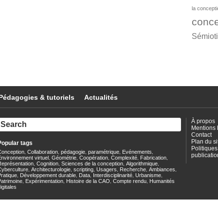
la concept
conce
Sémiot
Pédagogies & tutoriels
Actualités
À propos
Mentions 
Contact
Plan du si
Popular tags
Politiques
Conception
Collaboration
pédagogie
paramétrique
Evénements
,
,
,
,
,
publicatio
nvironnement virtuel
Géométrie
Coopération
Complexité
Fabrication
,
,
,
,
,
Représentation
Cognition
Sciences de la conception
Algorithmique
,
,
,
,
Cyberculture
Architecturologie
scripting
Usagers
Recherche
Ambiances
,
,
,
,
,
,
ratique
Développement durable
Data
Interdisciplinarité
Urbanisme
,
,
,
,
,
Patrimoine
Expérimentation
Histoire de la CAO
Compte rendu
Humanités
,
,
,
,
igitales