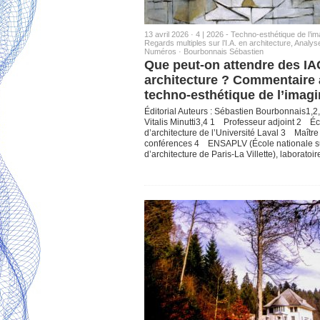
13 avril 2026 ·
4 | 2026 - Techno-esthétique de l’im
Regards multiples sur l’I.A. en architecture
,
Analys
Numéros
·
Bourbonnais Sébastien
Que peut-on attendre des IA
architecture ? Commentaire 
techno-esthétique de l’imagi
Éditorial Auteurs : Sébastien Bourbonnais1,2
Vitalis Minutti3,4 1 Professeur adjoint 2 É
d’architecture de l’Université Laval 3 Maître
conférences 4 ENSAPLV (École nationale s
d’architecture de Paris-La Villette), laboratoi