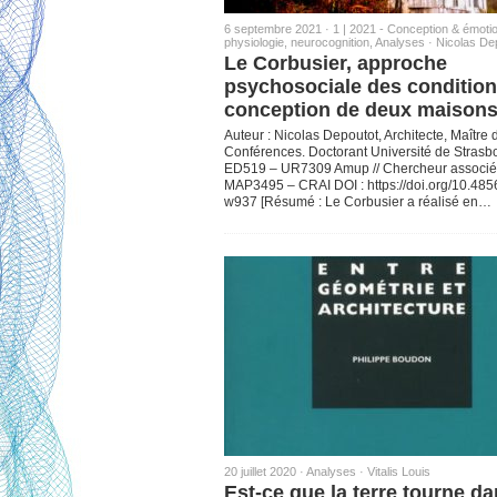
6 septembre 2021 ·
1 | 2021 - Conception & émoti
physiologie, neurocognition
,
Analyses
·
Nicolas De
Le Corbusier, approche
psychosociale des condition
conception de deux maison
Auteur : Nicolas Depoutot, Architecte, Maître 
Conférences. Doctorant Université de Strasb
ED519 – UR7309 Amup // Chercheur associ
MAP3495 – CRAI DOI : https://doi.org/10.4856
w937 [Résumé : Le Corbusier a réalisé en…
20 juillet 2020 ·
Analyses
·
Vitalis Louis
Est-ce que la terre tourne d