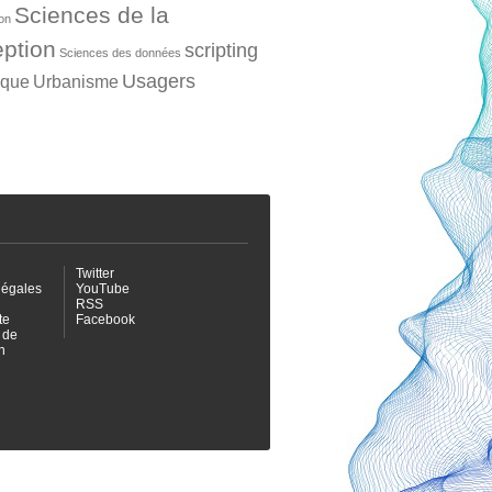
Sciences de la
ion
ption
scripting
Sciences des données
Usagers
ique
Urbanisme
Twitter
légales
YouTube
RSS
te
Facebook
 de
n