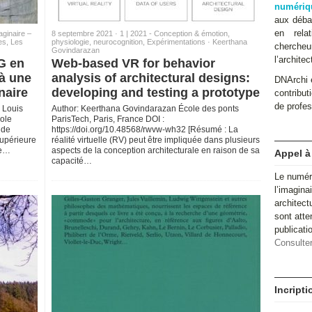
numériq
aux débat
en relat
aginaire –
8 septembre 2021 ·
1 | 2021 - Conception & émotion,
es
,
Les
physiologie, neurocognition
,
Expérimentations
·
Keerthana
cherche
Govindarazan
l’architec
G en
Web-based VR for behavior
à une
analysis of architectural designs:
DNArchi e
naire
developing and testing a prototype
contributi
de profes
, Louis
Author: Keerthana Govindarazan École des ponts
cole
ParisTech, Paris, France DOI :
 de
https://doi.org/10.48568/rwvw-wh32 [Résumé : La
upérieure
réalité virtuelle (RV) peut être impliquée dans plusieurs
re…
aspects de la conception architecturale en raison de sa
Appel à
capacité…
Le numér
l’imagina
architect
sont atte
publicat
Consulter
Incript