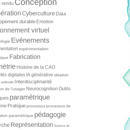
Conception
 rendu
ération
Cyberculture
Data
ppement durable
Emotion
onnement virtuel
Evénements
ologie
mentation
expérimentation
Fabrication
ique
étrie
Histoire de la CAO
és digitales
IA générative
idéation
Interdisciplinarité
artificielle
Neurocognition
Outils
ion de l’usager
paramétrique
ques
Pratique
ine
processus
processus de
pédagogie
ation paramétrique
Représentation
rche
Science de