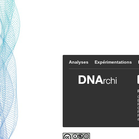
Analyses
Expérimentations
E
P
d