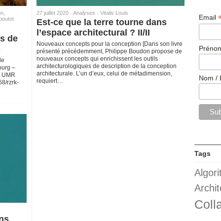
on,
27 juillet 2020 ·
Analyses
·
Vitalis Louis
Email
poutot
Est-ce que la terre tourne dans
l’espace architectural ? II/II
s de
Nouveaux concepts pour la conception [Dans son livre
s
Prénom
présenté précédemment, Philippe Boudon propose de
nouveaux concepts qui enrichissent les outils
de
architecturologiques de description de la conception
ourg –
architecturale. L’un d’eux, celui de métadimension,
é UMR
Nom / 
requiert…
8/rzrk-
Tags
Algor
Archit
Coll
ans