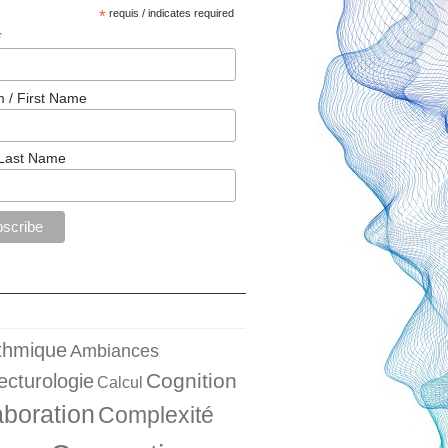
*
requis / indicates required
*
 / First Name
Last Name
ithmique
Ambiances
Cognition
ecturologie
Calcul
aboration
Complexité