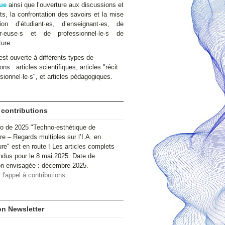
ue
ainsi que l’ouverture aux discussions et
s, la confrontation des savoirs et la mise
ion d’étudiant·es, d’enseignant·es, de
ur·euse·s et de professionnel·le·s de
ture.
st ouverte à différents types de
ons : articles scientifiques, articles "récit
sionnel·le·s", et articles pédagogiques.
 contributions
o de 2025 "Techno-esthétique de
ire – Regards multiples sur l’I.A. en
ure" est en route ! Les articles complets
ndus pour le 8 mai 2025. Date de
ion envisagée : décembre 2025.
 l'appel à contributions
ion Newsletter