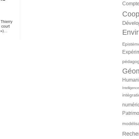
Compte
Coop
 Thierry
Dévelo
 court
Envir
e »)…
Epistém
Expéri
pédagog
Géom
Humanit
Intelligence 
intégrat
numéri
Patrimo
modélis
Reche