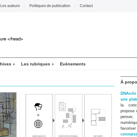
Les auteurs
Politiques de publication
Contact
hives
Les rubriques
Evénements
À propo
DNArchi
une pla
la conc
propose 
penser,
numériqu
favoris
connaiss