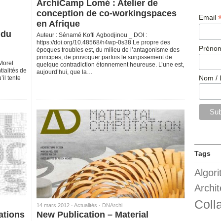
ArchiCamp Lomé : Atelier de
conception de co-workingspaces
Email
en Afrique
 du
Auteur : Sénamé Koffi Agbodjinou _ DOI :
https://doi.org/10.48568/h4wp-0s38 Le propre des
Prénom
époques troubles est, du milieu de l’antagonisme des
principes, de provoquer parfois le surgissement de
Morel
quelque contradiction étonnement heureuse. L’une est,
ialités de
aujourd’hui, que la…
Nom / 
’il tente
Tags
Algor
Archit
Coll
14 mars 2012 ·
Actualités
·
DNArchi
ations
New Publication – Material