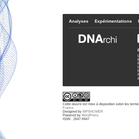
Analyses
Expérimentations
E
P
d
Cette œuvre est mise à disposition selon les terme
France.
Designed by
WPSHOWER
Powered by
WordPress
ISSN : 2647-8447