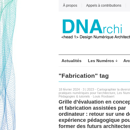
À propos
Appels à contributions
Actualités
Les Numéros
Arc
"Fabrication" tag
18 février 2024 ·
3 | 2023 - Cartographier la divers
pratiques numériques pour l’architecture
,
Les Num
Pédagogies & tutoriels
·
Louis Roobaert
Grille d’évaluation en conce
et fabrication assistées par
ordinateur : retour sur une 
expérience pédagogique po
former des futurs architecte