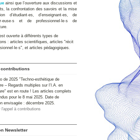
ue
ainsi que l’ouverture aux discussions et
s, la confrontation des savoirs et la mise
ion d’étudiant·es, d’enseignant·es, de
ur·euse·s et de professionnel·le·s de
ture.
st ouverte à différents types de
ons : articles scientifiques, articles "récit
sionnel·le·s", et articles pédagogiques.
 contributions
o de 2025 "Techno-esthétique de
ire – Regards multiples sur l’I.A. en
ure" est en route ! Les articles complets
ndus pour le 8 mai 2025. Date de
ion envisagée : décembre 2025.
 l'appel à contributions
ion Newsletter