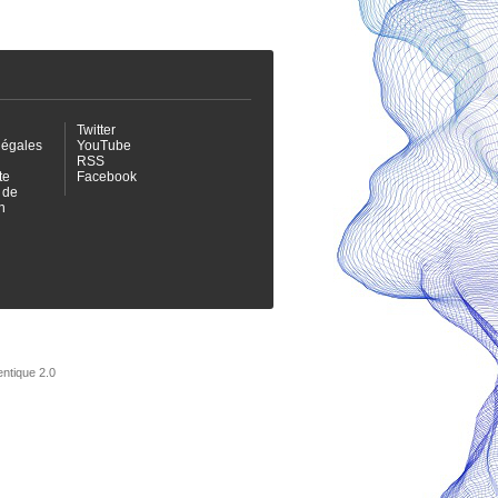
Twitter
légales
YouTube
RSS
te
Facebook
 de
n
entique 2.0