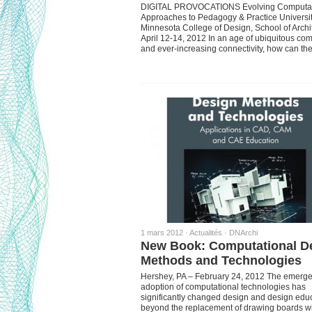
DIGITAL PROVOCATIONS Evolving Computat
Approaches to Pedagogy & Practice Universit
Minnesota College of Design, School of Archi
April 12-14, 2012 In an age of ubiquitous co
and ever-increasing connectivity, how can t
1 mars 2012 ·
Actualités
·
DNArchi
New Book: Computational D
Methods and Technologies
Hershey, PA – February 24, 2012 The emerg
adoption of computational technologies has
significantly changed design and design edu
beyond the replacement of drawing boards w