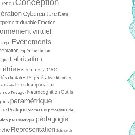
Conception
 rendu
ération
Cyberculture
Data
ppement durable
Emotion
onnement virtuel
Evénements
ologie
mentation
expérimentation
Fabrication
ique
étrie
Histoire de la CAO
és digitales
IA générative
idéation
Interdisciplinarité
artificielle
Neurocognition
Outils
ion de l’usager
paramétrique
ques
Pratique
ine
processus
processus de
pédagogie
ation paramétrique
Représentation
rche
Science de