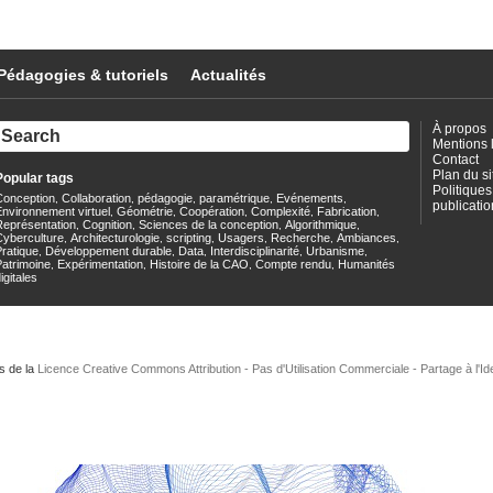
Pédagogies & tutoriels
Actualités
À propos
Mentions 
Contact
Plan du si
Popular tags
Politiques
Conception
Collaboration
pédagogie
paramétrique
Evénements
,
,
,
,
,
publicatio
nvironnement virtuel
Géométrie
Coopération
Complexité
Fabrication
,
,
,
,
,
Représentation
Cognition
Sciences de la conception
Algorithmique
,
,
,
,
Cyberculture
Architecturologie
scripting
Usagers
Recherche
Ambiances
,
,
,
,
,
,
ratique
Développement durable
Data
Interdisciplinarité
Urbanisme
,
,
,
,
,
Patrimoine
Expérimentation
Histoire de la CAO
Compte rendu
Humanités
,
,
,
,
igitales
s de la
Licence Creative Commons Attribution - Pas d'Utilisation Commerciale - Partage à l'Id