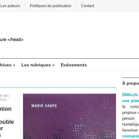
Les auteurs
Politiques de publication
Contact
hives
Les rubriques
Evénements
À propo
DNArchi
ité des
éros
,
une pla
la conc
ption
propose 
penser,
double
numériqu
ur
favoris
s
connaiss