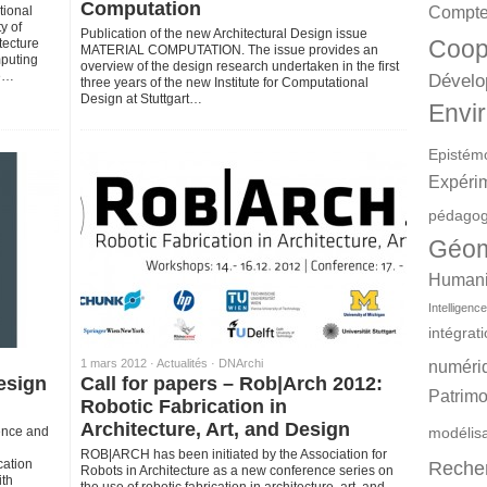
Computation
ional
Compte
y of
Publication of the new Architectural Design issue
Coop
tecture
MATERIAL COMPUTATION. The issue provides an
mputing
overview of the design research undertaken in the first
he…
Dévelo
three years of the new Institute for Computational
Design at Stuttgart…
Envir
Epistém
Expéri
pédagog
Géom
Humanit
Intelligence 
intégrat
1 mars 2012 ·
Actualités
·
DNArchi
numéri
esign
Call for papers – Rob|Arch 2012:
Patrimo
Robotic Fabrication in
Architecture, Art, and Design
ence and
modélis
ROB|ARCH has been initiated by the Association for
cation
Reche
Robots in Architecture as a new conference series on
ith