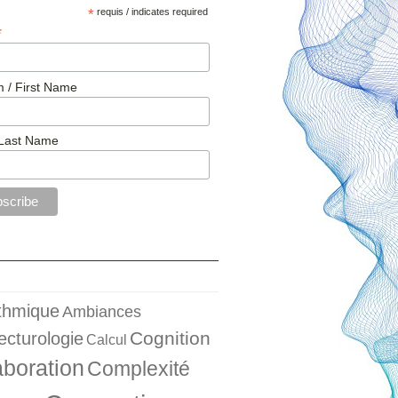
*
requis / indicates required
*
 / First Name
Last Name
ithmique
Ambiances
Cognition
ecturologie
Calcul
aboration
Complexité