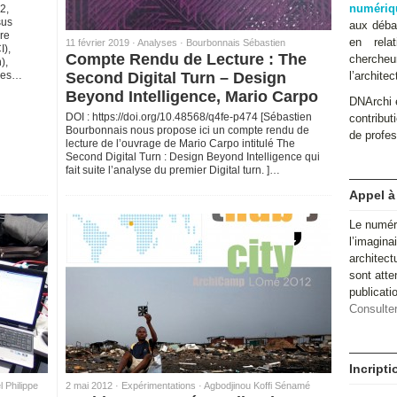
numériq
2,
sus
aux débat
re
en relat
11 février 2019 ·
Analyses
·
Bourbonnais Sébastien
I),
Compte Rendu de Lecture : The
cherche
),
 des…
Second Digital Turn – Design
l’architec
Beyond Intelligence, Mario Carpo
DNArchi e
DOI : https://doi.org/10.48568/q4fe-p474 [Sébastien
contributi
Bourbonnais nous propose ici un compte rendu de
de profes
lecture de l’ouvrage de Mario Carpo intitulé The
Second Digital Turn : Design Beyond Intelligence qui
fait suite l’analyse du premier Digital turn. ]…
Appel à
Le numér
l’imagina
architect
sont atte
publicat
Consulter
Incript
 Philippe
2 mai 2012 ·
Expérimentations
·
Agbodjinou Koffi Sénamé