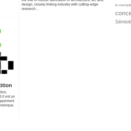
the use of robotic fabrication in architecture, art, and
design, closely linking industry with cutting-edge
la concept
research…
conce
Sémiot
ition
tion,
.0 est un
loppement
umérique.