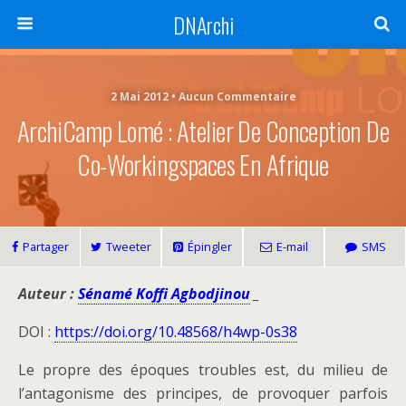
DNArchi
2 Mai 2012 • Aucun Commentaire
ArchiCamp Lomé : Atelier De Conception De
Co-Workingspaces En Afrique
Partager
Tweeter
Épingler
E-mail
SMS
Auteur :
Sénamé Koffi
Agbodjinou
_
DOI :
https://doi.org/10.48568/h4wp-0s38
Le propre des époques troubles est, du milieu de
l’antagonisme des principes, de provoquer parfois