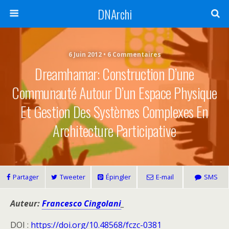
DNArchi
6 Juin 2012 • 6 Commentaires
Dreamhamar: Construction D’une
Communauté Autour D’un Espace Physique
Et Gestion Des Systèmes Complexes En
Architecture Participative
Partager
Tweeter
Épingler
E-mail
SMS
Auteur:
Francesco Cingolani
_
DOI :
https://doi.org/10.48568/fczc-0381