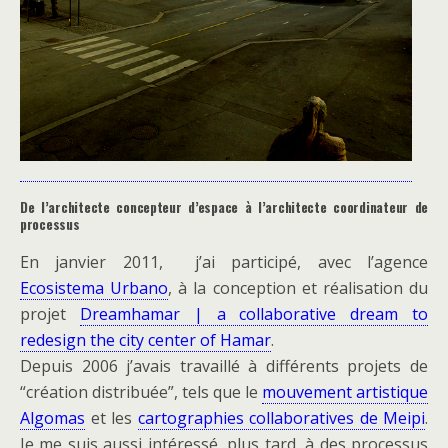
De l’architecte concepteur d’espace à l’architecte coordinateur de
processus
En janvier 2011, j’ai participé, avec l’agence
Ecosistema Urbano
, à la conception et réalisation du
projet
Dreamhamar | a collaborative dream to
redesign the city center of Hamar
.
Depuis 2006 j’avais travaillé à différents projets de
“création distribuée”, tels que le
mouvement artistique
Algomas
et les
cartographies collaboratives de Meipi
.
Je me suis aussi intéressé, plus tard, à des processus