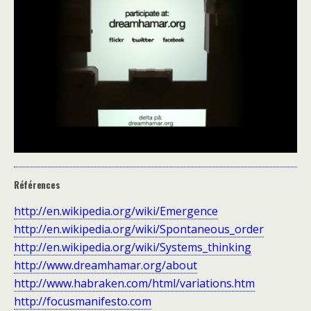
Références
http://en.wikipedia.org/wiki/Emergence
http://en.wikipedia.org/wiki/Spontaneous_order
http://en.wikipedia.org/wiki/Systems_thinking
http://www.dreamhamar.org/about
http://www.habraken.com/html/variations.htm
http://focusmanifesto.com