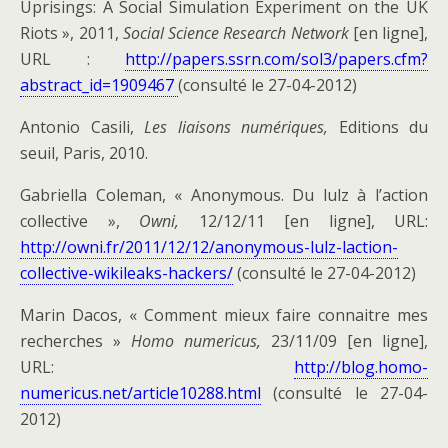
Uprisings: A Social Simulation Experiment on the UK
Riots », 2011,
Social Science Research Network
[en ligne],
URL :
http://papers.ssrn.com/sol3/papers.cfm?
abstract_id=1909467
(consulté le 27-04-2012)
Antonio Casili,
Les liaisons numériques,
Editions du
seuil, Paris, 2010.
Gabriella Coleman, « Anonymous. Du lulz à l’action
collective »,
Owni,
12/12/11 [en ligne], URL:
http://owni.fr/2011/12/12/anonymous-lulz-laction-
collective-wikileaks-hackers/
(consulté le 27-04-2012)
Marin Dacos, « Comment mieux faire connaitre mes
recherches »
Homo numericus,
23/11/09 [en ligne],
URL:
http://blog.homo-
numericus.net/article10288.html
(consulté le 27-04-
2012)