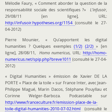
Mélodie Faury, « Comment aborder la question de la
responsabilité sociale des scientifiques ?»
L’infusoir
,
29/08/11 [en ligne]
,
URL:
http://infusoir.hypotheses.org/1154
(consulté le 27-
04-2012)
Pierre Mounier, « Qu’apportent les digital
humanities ? Quelques exemples
(1/2)
(2/2)
» [en
ligne], 28/08/11,
Homo numericus
,
URL:
http://homo-
numericus.net/spip.php?breve1011
(consulté le 27-04-
2012)
« Digital Humanities » émission de Xavier DE LA
PORTE « Place de la toile » sur France Inter, avec Jean-
Philippe Magué, Marin Dacos, Stéphane Pouyllau et
Corinne Welger-Barboza. Podcastable sur
http://www.franceculture.fr/emission-place-de-la-
toile-digital-humanities-2010-07-02.html
(consulté le