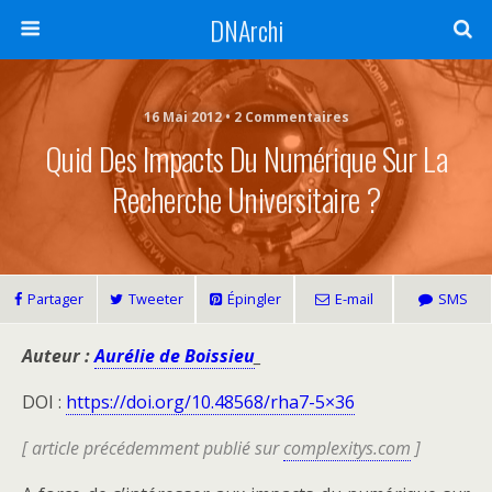
DNArchi
16 Mai 2012 • 2 Commentaires
Quid Des Impacts Du Numérique Sur La
Recherche Universitaire ?
Partager
Tweeter
Épingler
E-mail
SMS
Auteur :
Aurélie de Boissieu
_
DOI :
https://doi.org/10.48568/rha7-5×36
[ article précédemment publié sur
complexitys.com
]