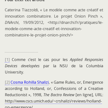
Caterina Tiazzoldi, « Le modèle comme acte créatif et
innovation combinatoire. Le projet Onion Pinch »,
DNArchi
, 19/09/2012, <http://dnarchi.fr/pratiques/le-
modele-comme-acte-creatif-et-innovation-
combinatoire-le-projet-onion-pinch/>
[1]
Comme c’est le cas pour les
Applied Responsies
Devices developées
par la NSU de la Columbia
University.
[2]
Cosma Rohilla Shalizi
, « Game Rules, or, Emergence
according to Holland, or, Confessions of a Creative
Reductionist », 1998,
The Bactra Review
[en ligne]
, URL:
http://www.cscs.umich.edu/~crshalizi/reviews/holland-
on-emergence/