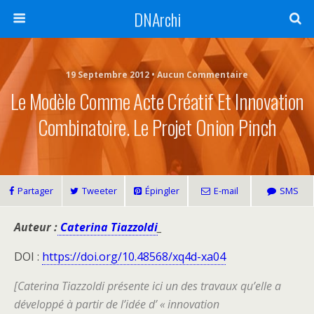
DNArchi
19 Septembre 2012 • Aucun Commentaire
Le Modèle Comme Acte Créatif Et Innovation
Combinatoire. Le Projet Onion Pinch
Partager
Tweeter
Épingler
E-mail
SMS
Auteur :
Caterina Tiazzoldi
_
DOI :
https://doi.org/10.48568/xq4d-xa04
[Caterina Tiazzoldi présente ici un des travaux qu’elle a
développé à partir de l’idée d’ « innovation