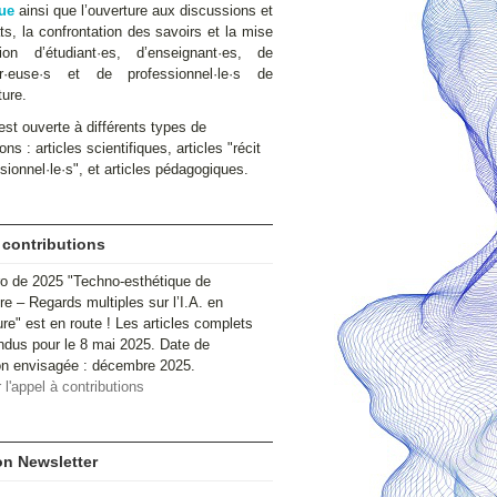
ue
ainsi que l’ouverture aux discussions et
s, la confrontation des savoirs et la mise
ion d’étudiant·es, d’enseignant·es, de
ur·euse·s et de professionnel·le·s de
ture.
st ouverte à différents types de
ons : articles scientifiques, articles "récit
sionnel·le·s", et articles pédagogiques.
 contributions
o de 2025 "Techno-esthétique de
ire – Regards multiples sur l’I.A. en
ure" est en route ! Les articles complets
ndus pour le 8 mai 2025. Date de
ion envisagée : décembre 2025.
 l'appel à contributions
ion Newsletter