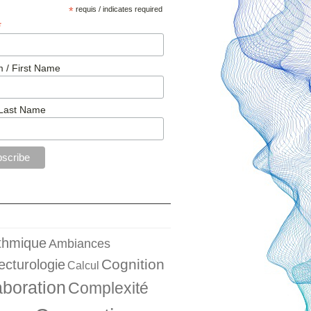
*
requis / indicates required
*
 / First Name
Last Name
ithmique
Ambiances
Cognition
ecturologie
Calcul
aboration
Complexité