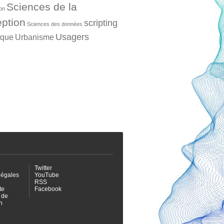
Sciences de la
ion
ption
scripting
Sciences des données
Usagers
ique
Urbanisme
Twitter
légales
YouTube
RSS
te
Facebook
 de
n