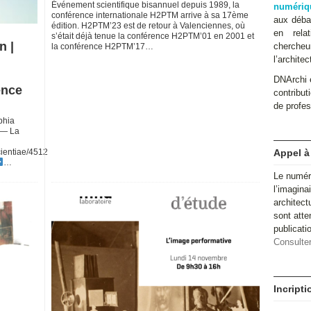
Événement scientifique bisannuel depuis 1989, la
numériq
conférence internationale H2PTM arrive à sa 17ème
aux débat
édition. H2PTM’23 est de retour à Valenciennes, où
en relat
s’était déjà tenue la conférence H2PTM’01 en 2001 et
n |
cherche
la conférence H2PTM’17…
l’architec
DNArchi e
ence
contributi
de profes
phia
 — La
cientiae/4512
Appel à
…
Le numér
l’imagina
architect
sont atte
publicat
Consulter
Incript