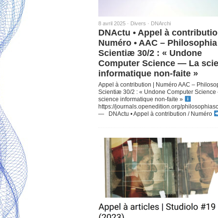
8 avril 2025 ·
Divers
·
DNArchi
DNActu • Appel à contributio
Numéro • AAC – Philosophia
Scientiæ 30/2 : « Undone
Computer Science — La sci
informatique non-faite »
Appel à contribution | Numéro AAC – Philoso
Scientiæ 30/2 : « Undone Computer Science
science informatique non-faite »
https://journals.openedition.org/philosophias
— DNActu • Appel à contribution / Numéro