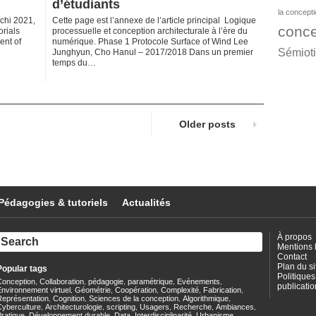
d’étudiants
la concept
rchi 2021,
Cette page est l’annexe de l’article principal Logique
conce
orials
processuelle et conception architecturale à l’ère du
ent of
numérique. Phase 1 Protocole Surface of Wind Lee
Sémiot
Junghyun, Cho Hanul – 2017/2018 Dans un premier
temps du…
Older posts
Pédagogies & tutoriels
Actualités
À propos
Mentions 
Contact
Plan du si
Popular tags
Politiques
Conception
Collaboration
pédagogie
paramétrique
Evénements
,
,
,
,
,
publicatio
nvironnement virtuel
Géométrie
Coopération
Complexité
Fabrication
,
,
,
,
,
Représentation
Cognition
Sciences de la conception
Algorithmique
,
,
,
,
Cyberculture
Architecturologie
scripting
Usagers
Recherche
Ambiances
,
,
,
,
,
,
ratique
Développement durable
Data
Interdisciplinarité
Urbanisme
,
,
,
,
,