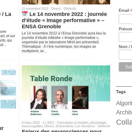
11 novembre 2022 ·
Divers
·
DNArchi
Email
 / La
Le 14 novembre 2022 : journée
d’étude « Image performative » –
ENSA Grenoble
Prénom
 une
Le 14 novembre 2022 à l’Ensa Grenoble aura lieu la
rt, et sur
journée d’étude intitulée « Image performative »,
nts, qui
organisée par le laboratoire MHA (en présentiel)
tout…
Nom / 
Thématique : À l’ère numérique, les images se
multiplient, se…
Tags
Algor
Archit
Coll
3 mars 2022 ·
1 | 2021 - Conception & émotion, physiologie,
neurocognition
,
Divers
,
Evénements
,
Les Numéros
·
DNArchi
ur
Enjeux des neurosciences pour