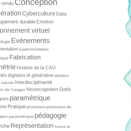
Conception
 rendu
ération
Cyberculture
Data
ppement durable
Emotion
onnement virtuel
Evénements
ologie
mentation
expérimentation
Fabrication
ique
étrie
Histoire de la CAO
és digitales
IA générative
idéation
Interdisciplinarité
artificielle
Neurocognition
Outils
ion de l’usager
paramétrique
ques
Pratique
ine
processus
processus de
pédagogie
ation paramétrique
Représentation
rche
Science de