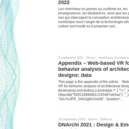
2022
Les chercheur-es jeunes ou confirmé-es, les
enseignant-es, les étudiant-es, ainsi que les p
nes qui interrogent la conception architectura
numérique sous l’angle de la technologie et/
culture sont invité-es à proposer une…
3 septembre 2021 ·
Divers
·
Keerthana Govindara
Appendix – Web-based VR f
behavior analysis of architec
designs: data
This page is the appendix of the article : We
VR for behavior analysis of architectural desi
developing and testing a prototype /* 1 */ { "_id
ObjectId("595518686fd1c245487eb5ee"), "_cr
"3nLFeJPR_5AhOg8UAAAB", "position"…
15 septembre 2020 ·
Divers
·
DNArchi
DNArchi 2021 : Design & Em