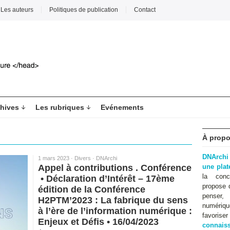
Les auteurs
Politiques de publication
Contact
hives
Les rubriques
Evénements
À propo
DNArchi
1 mars 2023 ·
Divers
·
DNArchi
Appel à contributions ​​. Conférence
une pla
la conc
​​​​​ • Déclaration d’Intérêt – 17ème
propose 
édition de la Conférence
penser,
H2PTM’2023 : La fabrique du sens
numériqu
à l’ère de l’information numérique :
favoris
Enjeux et Défis • 16/04/2023
connaiss