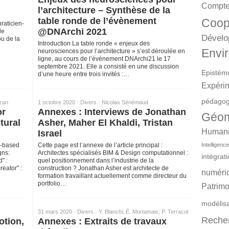
Compte
l’architecture – Synthèse de la
table ronde de l’évènement
Coop
raticien-
@DNArchi 2021
le
Dévelo
ou de la
Introduction La table ronde « enjeux des
Envir
neurosciences pour l’architecture » s’est déroulée en
ligne, au cours de l’évènement DNArchi21 le 17
septembre 2021. Elle a consisté en une discussion
Epistém
d’une heure entre trois invités :…
Expéri
pédagog
zan
1 octobre 2020 ·
Divers
·
Nicolas Sénémaud
or
Annexes : Interviews de Jonathan
Géom
tural
Asher, Maher El Khaldi, Tristan
Humanit
Israel
Intelligence 
b-based
Cette page est l’annexe de l’article principal :
gns:
Architectes spécialisés BIM & Design computationnel :
intégrat
" :
quel positionnement dans l’industrie de la
eator" :
construction ? Jonathan Asher est architecte de
numéri
formation travaillant actuellement comme directeur du
portfolio…
Patrimo
modélis
31 mars 2020 ·
Divers
·
Y. Blanchi; É. Mortamais; P. Terracol
Reche
otion,
Annexes : Extraits de travaux