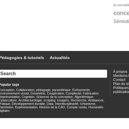
la concept
conce
Sémiot
Pédagogies & tutoriels
Actualités
À propos
Mentions 
Contact
Plan du si
Popular tags
Politiques
Conception
Collaboration
pédagogie
paramétrique
Evénements
,
,
,
,
,
publicatio
nvironnement virtuel
Géométrie
Coopération
Complexité
Fabrication
,
,
,
,
,
Représentation
Cognition
Sciences de la conception
Algorithmique
,
,
,
,
Cyberculture
Architecturologie
scripting
Usagers
Recherche
Ambiances
,
,
,
,
,
,
ratique
Développement durable
Data
Interdisciplinarité
Urbanisme
,
,
,
,
,
Patrimoine
Expérimentation
Histoire de la CAO
Compte rendu
Humanités
,
,
,
,
igitales