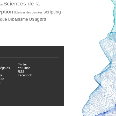
Sciences de la
ion
ption
scripting
Sciences des données
Usagers
ique
Urbanisme
Twitter
légales
YouTube
RSS
te
Facebook
 de
n