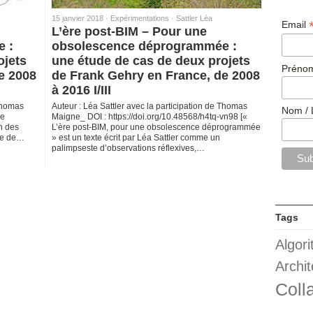
15 janvier 2018 ·
Expérimentations
·
Sattler Léa
Email
L’ère post-BIM – Pour une
 :
obsolescence déprogrammée :
ojets
une étude de cas de deux projets
Prénom
e 2008
de Frank Gehry en France, de 2008
à 2016 I/III
 Thomas
Auteur : Léa Sattler avec la participation de Thomas
Nom / 
le
Maigne_ DOI : https://doi.org/10.48568/h4tq-vn98 [«
in des
L’ère post-BIM, pour une obsolescence déprogrammée
ge de…
» est un texte écrit par Léa Sattler comme un
palimpseste d’observations réflexives,…
Tags
Algor
Archit
Coll