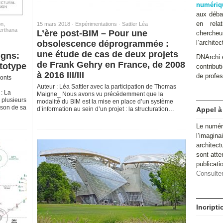
numériq
aux débat
en relat
on,
15 mars 2018 ·
Expérimentations
·
Sattler Léa
erthana
L’ère post-BIM – Pour une
cherche
obsolescence déprogrammée :
l’architec
une étude de cas de deux projets
igns:
DNArchi e
de Frank Gehry en France, de 2008
ototype
contributi
à 2016 III/III
de profes
onts
Auteur : Léa Sattler avec la participation de Thomas
: La
Maigne_ Nous avons vu précédemment que la
s plusieurs
modalité du BIM est la mise en place d’un système
ison de sa
d’information au sein d’un projet : la structuration…
Appel à
Le numér
l’imagina
architect
sont atte
publicat
Consulter
Incript