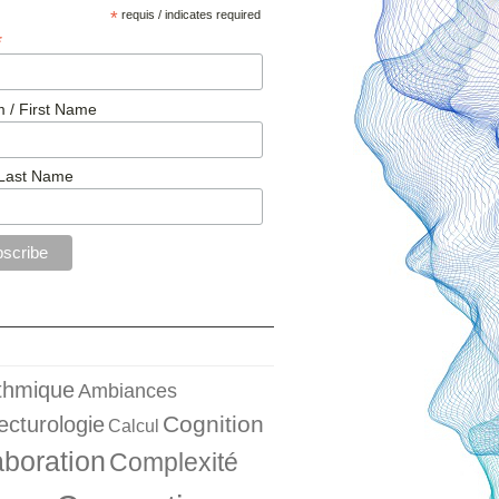
*
requis / indicates required
*
 / First Name
Last Name
ithmique
Ambiances
Cognition
ecturologie
Calcul
aboration
Complexité