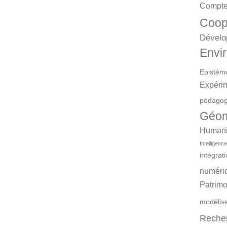
Compte
Coop
Dévelo
Envir
Epistém
Expéri
pédagog
Géom
Humanit
Intelligence 
intégrat
numéri
Patrimo
modélis
Reche