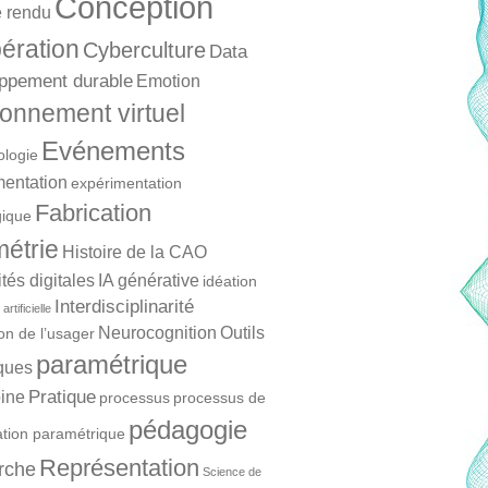
Conception
 rendu
ération
Cyberculture
Data
ppement durable
Emotion
onnement virtuel
Evénements
ologie
mentation
expérimentation
Fabrication
ique
étrie
Histoire de la CAO
és digitales
IA générative
idéation
Interdisciplinarité
artificielle
Neurocognition
Outils
ion de l’usager
paramétrique
ques
Pratique
ine
processus
processus de
pédagogie
ation paramétrique
Représentation
rche
Science de