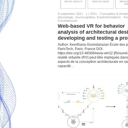
8 septembre 2021 ·
1 | 2021 - Conception & émoti
physiologie, neurocognition
,
Expérimentations
·
Ke
Govindarazan
Web-based VR for behavior
analysis of architectural des
developing and testing a pr
Author: Keerthana Govindarazan École des p
ParisTech, Paris, France DOI :
https://doi.org/10.48568/rwvw-wh32 [Résumé 
réalité virtuelle (RV) peut être impliquée dan
aspects de la conception architecturale en ra
capacité…