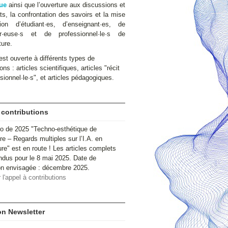
ue
ainsi que l’ouverture aux discussions et
s, la confrontation des savoirs et la mise
ion d’étudiant·es, d’enseignant·es, de
ur·euse·s et de professionnel·le·s de
ture.
st ouverte à différents types de
ons : articles scientifiques, articles "récit
sionnel·le·s", et articles pédagogiques.
 contributions
o de 2025 "Techno-esthétique de
ire – Regards multiples sur l’I.A. en
ure" est en route ! Les articles complets
ndus pour le 8 mai 2025. Date de
ion envisagée : décembre 2025.
 l'appel à contributions
ion Newsletter