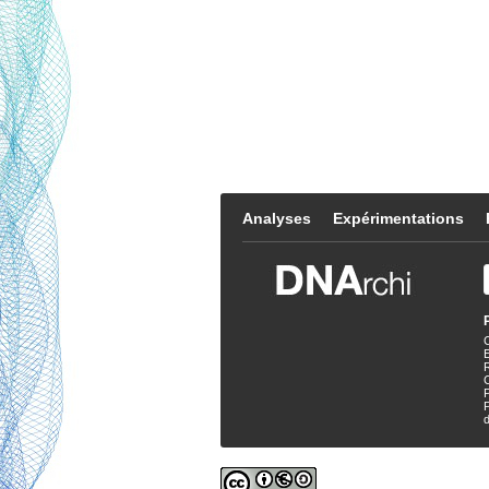
Analyses
Expérimentations
E
P
d