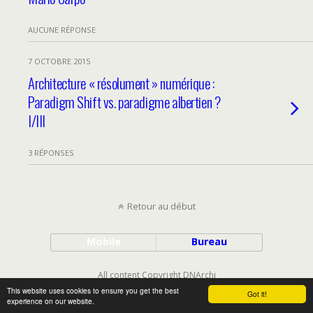
AUCUNE RÉPONSE
7 OCTOBRE 2015
Architecture « résolument » numérique :
Paradigm Shift vs. paradigme albertien ?
I/III
3 RÉPONSES
Retour au début
Mobile
Bureau
All content Copyright DNArchi
This website uses cookies to ensure you get the best
Got it!
experience on our website.