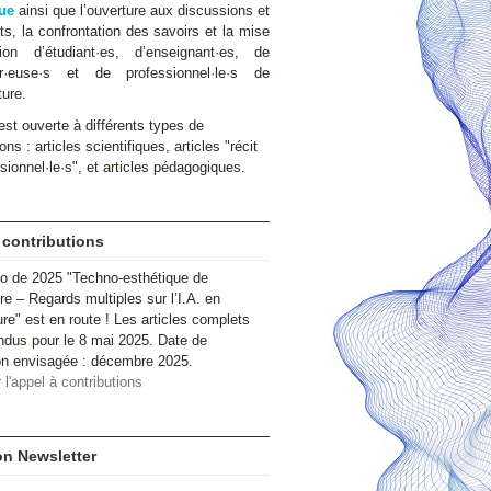
ue
ainsi que l’ouverture aux discussions et
s, la confrontation des savoirs et la mise
ion d’étudiant·es, d’enseignant·es, de
ur·euse·s et de professionnel·le·s de
ture.
st ouverte à différents types de
ons : articles scientifiques, articles "récit
sionnel·le·s", et articles pédagogiques.
 contributions
o de 2025 "Techno-esthétique de
ire – Regards multiples sur l’I.A. en
ure" est en route ! Les articles complets
ndus pour le 8 mai 2025. Date de
ion envisagée : décembre 2025.
 l'appel à contributions
ion Newsletter