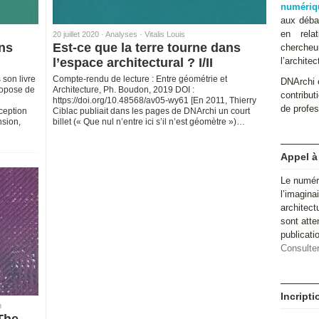
numériq
aux débat
en relat
20 juillet 2020 ·
Analyses
·
Vitalis Louis
ans
Est-ce que la terre tourne dans
cherche
l’espace architectural ? I/II
l’architec
son livre
Compte-rendu de lecture : Entre géométrie et
DNArchi e
ropose de
Architecture, Ph. Boudon, 2019 DOI :
contributi
https://doi.org/10.48568/av05-wy61 [En 2011, Thierry
de profes
ception
Ciblac publiait dans les pages de DNArchi un court
nsion,
billet (« Que nul n’entre ici s’il n’est géomètre »)…
Appel à
Le numér
l’imagina
architect
sont atte
publicat
Consulter
Incript
n