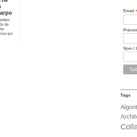
The
n
Email
Carpo
astien
du de
The
Prénom
ence qui
Nom / 
Tags
Algor
Archit
Coll