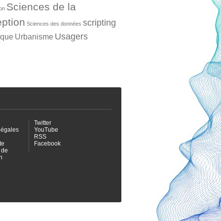
Sciences de la
ion
ption
scripting
Sciences des données
Usagers
ique
Urbanisme
Twitter
légales
YouTube
RSS
te
Facebook
 de
n