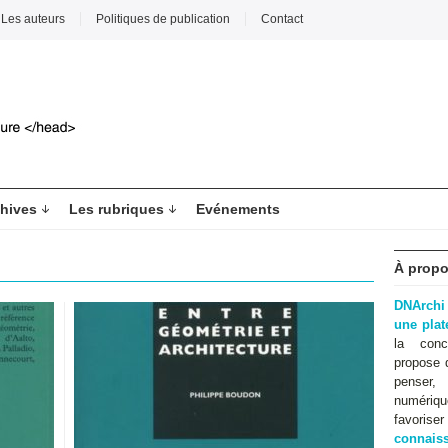
Les auteurs
Politiques de publication
Contact
hives
Les rubriques
Evénements
À propo
DNArchi
une pla
la conc
propose 
penser,
numériqu
favoris
connaiss