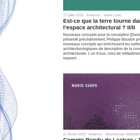
27 juillet 2020 ·
Analyses
·
Vitalis Louis
Est-ce que la terre tourne d
l’espace architectural ? II/II
Nouveaux concepts pour la conception [Dans 
présenté précédemment, Philippe Boudon p
nouveaux concepts qui enrichissent les outils
architecturologiques de description de la con
architecturale. L’un d’eux, celui de métadime
requiert…
11 février 2019 ·
Analyses
·
Bourbonnais Sébastie