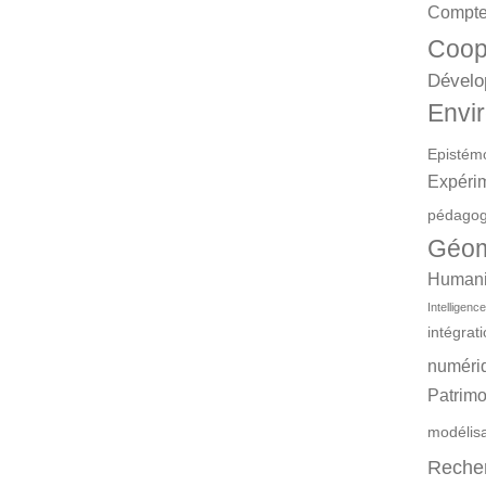
Compte
Coop
Dévelo
Envir
Epistém
Expéri
pédagog
Géom
Humanit
Intelligence 
intégrat
numéri
Patrimo
modélis
Reche