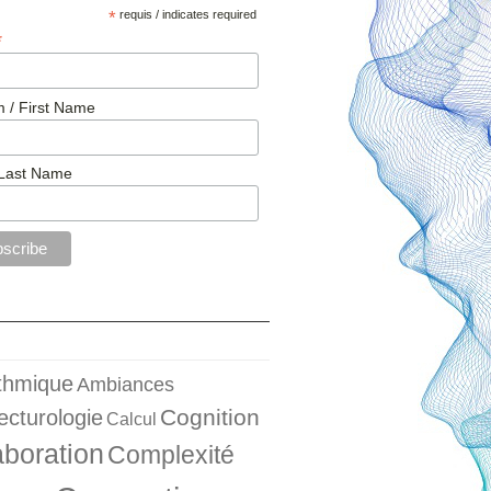
*
requis / indicates required
*
 / First Name
Last Name
ithmique
Ambiances
Cognition
ecturologie
Calcul
aboration
Complexité