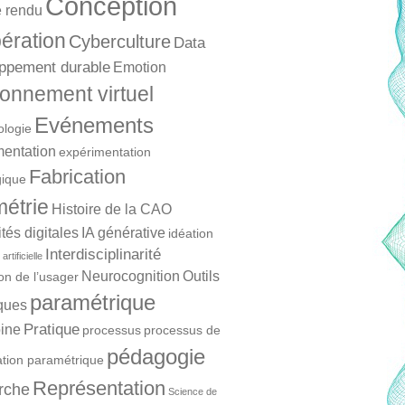
Conception
 rendu
ération
Cyberculture
Data
ppement durable
Emotion
onnement virtuel
Evénements
ologie
mentation
expérimentation
Fabrication
ique
étrie
Histoire de la CAO
és digitales
IA générative
idéation
Interdisciplinarité
artificielle
Neurocognition
Outils
ion de l’usager
paramétrique
ques
Pratique
ine
processus
processus de
pédagogie
ation paramétrique
Représentation
rche
Science de