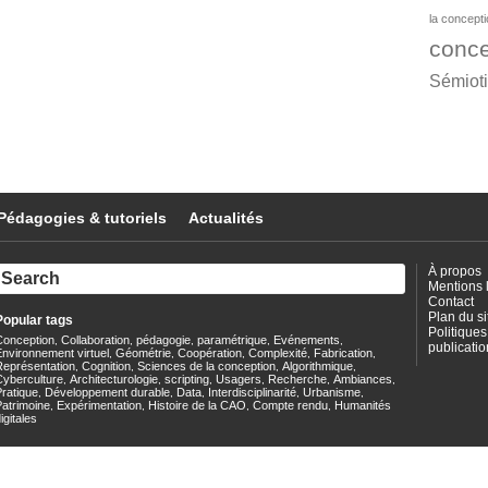
la concept
conce
Sémiot
Pédagogies & tutoriels
Actualités
À propos
Mentions 
Contact
Plan du si
Popular tags
Politiques
Conception
Collaboration
pédagogie
paramétrique
Evénements
,
,
,
,
,
publicatio
nvironnement virtuel
Géométrie
Coopération
Complexité
Fabrication
,
,
,
,
,
Représentation
Cognition
Sciences de la conception
Algorithmique
,
,
,
,
Cyberculture
Architecturologie
scripting
Usagers
Recherche
Ambiances
,
,
,
,
,
,
ratique
Développement durable
Data
Interdisciplinarité
Urbanisme
,
,
,
,
,
Patrimoine
Expérimentation
Histoire de la CAO
Compte rendu
Humanités
,
,
,
,
igitales