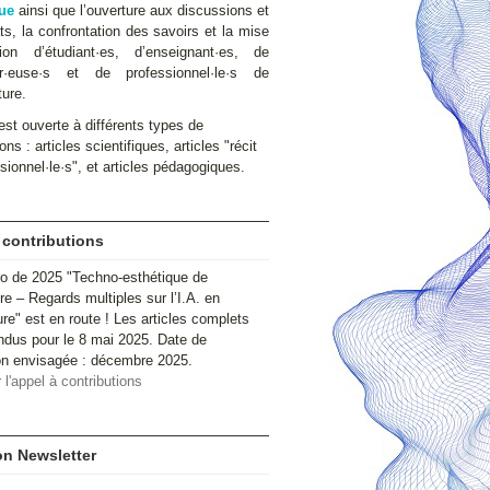
ue
ainsi que l’ouverture aux discussions et
s, la confrontation des savoirs et la mise
ion d’étudiant·es, d’enseignant·es, de
ur·euse·s et de professionnel·le·s de
ture.
st ouverte à différents types de
ons : articles scientifiques, articles "récit
sionnel·le·s", et articles pédagogiques.
 contributions
o de 2025 "Techno-esthétique de
ire – Regards multiples sur l’I.A. en
ure" est en route ! Les articles complets
ndus pour le 8 mai 2025. Date de
ion envisagée : décembre 2025.
 l'appel à contributions
ion Newsletter