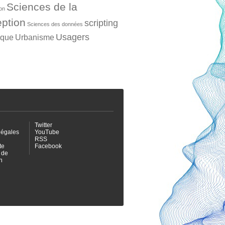
Sciences de la
ion
ption
scripting
Sciences des données
Usagers
ique
Urbanisme
Twitter
légales
YouTube
RSS
te
Facebook
 de
n