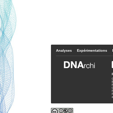
Analyses
Expérimentations
E
P
d