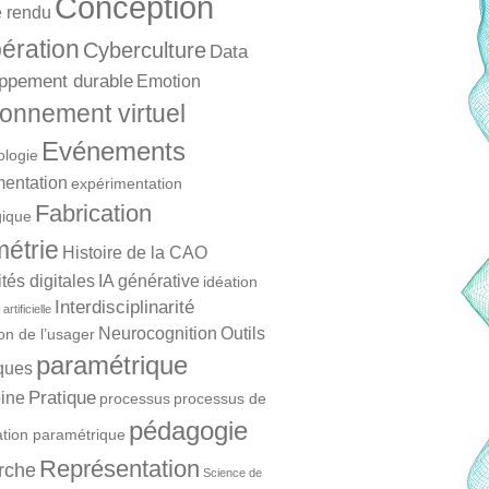
Conception
 rendu
ération
Cyberculture
Data
ppement durable
Emotion
onnement virtuel
Evénements
ologie
mentation
expérimentation
Fabrication
ique
étrie
Histoire de la CAO
és digitales
IA générative
idéation
Interdisciplinarité
artificielle
Neurocognition
Outils
ion de l’usager
paramétrique
ques
Pratique
ine
processus
processus de
pédagogie
ation paramétrique
Représentation
rche
Science de