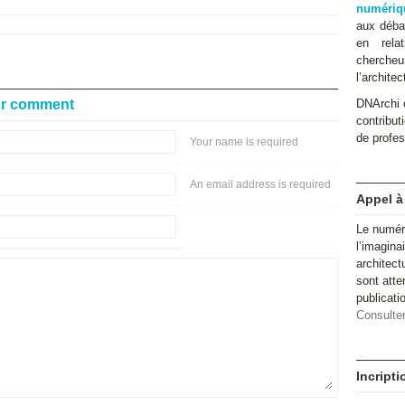
numériq
aux débat
en relat
cherche
l’architec
ur comment
DNArchi e
contributi
de profes
Your name is required
An email address is required
Appel à
Le numér
l’imagina
architect
sont atte
publicat
Consulter
Incript