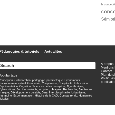
la concept
conce
Sémiot
Pédagogies & tutoriels
Actualités
À propos
Mentions 
Contact
Plan du si
Popular tags
Politiques
Conception
Collaboration
pédagogie
paramétrique
Evénements
,
,
,
,
,
publicatio
nvironnement virtuel
Géométrie
Coopération
Complexité
Fabrication
,
,
,
,
,
Représentation
Cognition
Sciences de la conception
Algorithmique
,
,
,
,
Cyberculture
Architecturologie
scripting
Usagers
Recherche
Ambiances
,
,
,
,
,
,
ratique
Développement durable
Data
Interdisciplinarité
Urbanisme
,
,
,
,
,
Patrimoine
Expérimentation
Histoire de la CAO
Compte rendu
Humanités
,
,
,
,
igitales