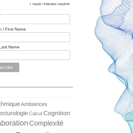
*
requis / indicates required
*
 / First Name
Last Name
ithmique
Ambiances
Cognition
ecturologie
Calcul
aboration
Complexité