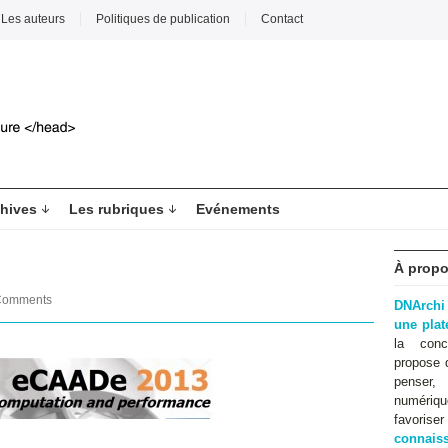
Les auteurs
Politiques de publication
Contact
hives
Les rubriques
Evénements
À propo
Comments
DNArchi
une pla
la conc
propose 
penser,
numériqu
favoris
connaiss