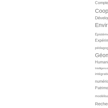
Compte
Coop
Dévelo
Envir
Epistém
Expéri
pédagog
Géom
Humanit
Intelligence 
intégrat
numéri
Patrimo
modélis
Reche