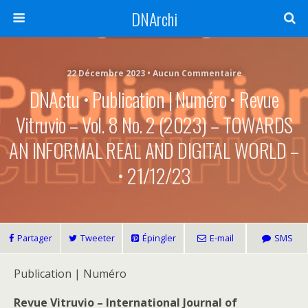
DNArchi
22 Décembre 2023 • Aucun Commentaire
DNActu • Publication | Numéro • Revue
Vitruvio – Vol. 8 No. 2 (2023) – TOWARDS
AN INFORMAL REAL AND DIGITAL WORLD –
• 21/12/23
Partager
Tweeter
Épingler
E-mail
SMS
Publication | Numéro
Revue Vitruvio – International Journal of