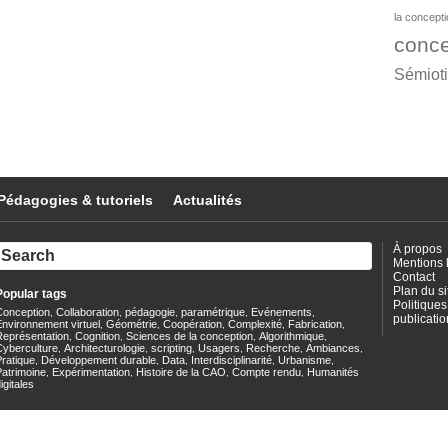
la concept
conce
Sémiot
Pédagogies & tutoriels
Actualités
À propos
Mentions 
Contact
Plan du si
Popular tags
Politiques
Conception
Collaboration
pédagogie
paramétrique
Evénements
,
,
,
,
,
publicatio
nvironnement virtuel
Géométrie
Coopération
Complexité
Fabrication
,
,
,
,
,
Représentation
Cognition
Sciences de la conception
Algorithmique
,
,
,
,
Cyberculture
Architecturologie
scripting
Usagers
Recherche
Ambiances
,
,
,
,
,
,
ratique
Développement durable
Data
Interdisciplinarité
Urbanisme
,
,
,
,
,
Patrimoine
Expérimentation
Histoire de la CAO
Compte rendu
Humanités
,
,
,
,
igitales