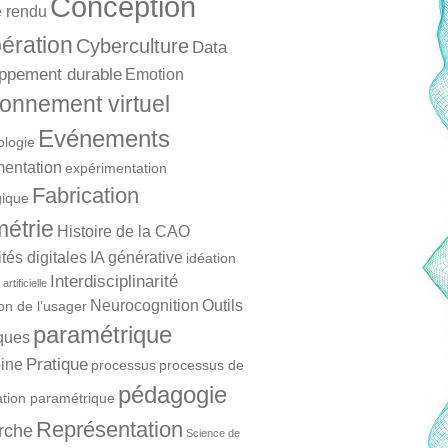
Conception
 rendu
ération
Cyberculture
Data
ppement durable
Emotion
onnement virtuel
Evénements
ologie
mentation
expérimentation
Fabrication
ique
étrie
Histoire de la CAO
és digitales
IA générative
idéation
Interdisciplinarité
artificielle
Neurocognition
Outils
ion de l’usager
paramétrique
ques
Pratique
ine
processus
processus de
pédagogie
ation paramétrique
Représentation
rche
Science de