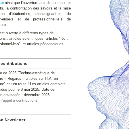
ue
ainsi que l’ouverture aux discussions et
s, la confrontation des savoirs et la mise
ion d’étudiant·es, d’enseignant·es, de
ur·euse·s et de professionnel·le·s de
ture.
st ouverte à différents types de
ons : articles scientifiques, articles "récit
sionnel·le·s", et articles pédagogiques.
 contributions
o de 2025 "Techno-esthétique de
ire – Regards multiples sur l’I.A. en
ure" est en route ! Les articles complets
ndus pour le 8 mai 2025. Date de
ion envisagée : décembre 2025.
 l'appel à contributions
ion Newsletter