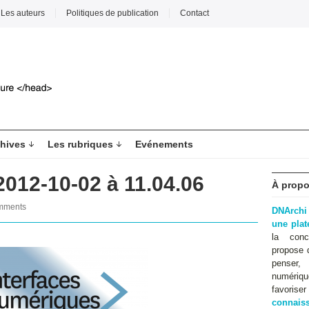
Les auteurs
Politiques de publication
Contact
hives
Les rubriques
Evénements
2012-10-02 à 11.04.06
À propo
mments
DNArchi
une pla
la conc
propose 
penser,
numériqu
favoris
connaiss