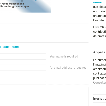
numériq
aux débat
en relat
cherche
l’architec
DNArchi e
contributi
de profes
ur comment
Appel à
Your name is required
Le numér
l’imagina
An email address is required
architect
sont atte
publicat
Consulter
Incript