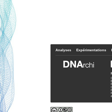
Analyses
Expérimentations
E
P
d