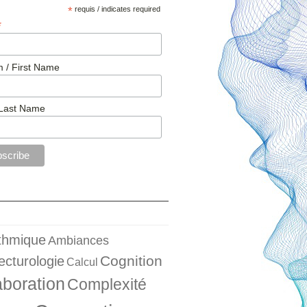
*
requis / indicates required
*
 / First Name
Last Name
ithmique
Ambiances
Cognition
ecturologie
Calcul
aboration
Complexité