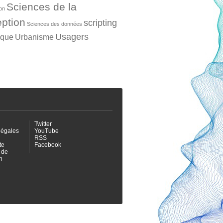
Sciences de la
ion
ption
scripting
Sciences des données
Usagers
ique
Urbanisme
Twitter
légales
YouTube
RSS
te
Facebook
 de
n