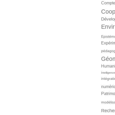
Compte
Coop
Dévelo
Envir
Epistém
Expéri
pédagog
Géom
Humanit
Intelligence 
intégrat
numéri
Patrimo
modélis
Reche