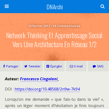
DNArchi
8 Février 2012 • 16 Commentaires
Network Thinking Et Apprentissage Social:
Vers Une Architecture En Réseau 1/2
Partager
Tweeter
Épingler
E-mail
SMS
Auteur:
Francesco Cingolani
_
DOI :
https://doi.org/10.48568/2n9w-7k94
Lorsqu’on me demande « que fais-tu dans la vie? »,
après un léger moment d’hésitation je finis toujours