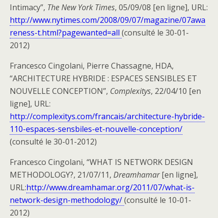
Intimacy”,
The New York Times
, 05/09/08 [en ligne], URL:
http://www.nytimes.com/2008/09/07/magazine/07awa
reness-t.html?pagewanted=all
(consulté le 30-01-
2012)
Francesco Cingolani, Pierre Chassagne, HDA,
“ARCHITECTURE HYBRIDE : ESPACES SENSIBLES ET
NOUVELLE CONCEPTION”,
Complexitys
, 22/04/10 [en
ligne], URL:
http://complexitys.com/francais/architecture-hybride-
110-espaces-sensbiles-et-nouvelle-conception/
(consulté le 30-01-2012)
Francesco Cingolani, “WHAT IS NETWORK DESIGN
METHODOLOGY?, 21/07/11,
Dreamhamar
[en ligne],
URL:
http://www.dreamhamar.org/2011/07/what-is-
network-design-methodology/
(consulté le 10-01-
2012)