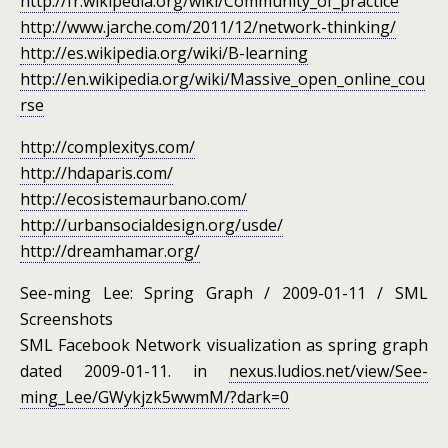
http://fr.wikipedia.org/wiki/Community_of_practice
http://www.jarche.com/2011/12/network-thinking/
http://es.wikipedia.org/wiki/B-learning
http://en.wikipedia.org/wiki/Massive_open_online_cou
rse
http://complexitys.com/
http://hdaparis.com/
http://ecosistemaurbano.com/
http://urbansocialdesign.org/usde/
http://dreamhamar.org/
See-ming Lee: Spring Graph / 2009-01-11 / SML
Screenshots
SML Facebook Network visualization as spring graph
dated 2009-01-11. in
nexus.ludios.net/view/See-
ming_Lee/GWykjzk5wwmM/?dark=0