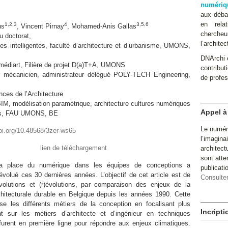
numériq
aux débat
en relat
1,2,3
4
3,5,6
ns
, Vincent Pirnay
, Mohamed-Anis Gallas
cherche
 doctorat,
l’architec
 intelligentes, faculté d’architecture et d’urbanisme, UMONS,
DNArchi e
médiart, Filière de projet D(a)T+A, UMONS
contributi
mécanicien, administrateur délégué POLY-TECH Engineering,
de profes
ces de l’Architecture
, modélisation paramétrique, architecture cultures numériques
Appel à
ves, FAU UMONS, BE
Le numér
doi.org/10.48568/3zer-ws65
l’imagina
lien de téléchargement
architect
sont atte
 place du numérique dans les équipes de conceptions a
publicat
volué ces 30 dernières années. L’objectif de cet article est de
Consulter
évolutions et (r)évolutions, par comparaison des enjeux de la
hitecturale durable en Belgique depuis les années 1990. Cette
se les différents métiers de la conception en focalisant plus
Incript
ent sur les métiers d’architecte et d’ingénieur en techniques
furent en première ligne pour répondre aux enjeux climatiques.