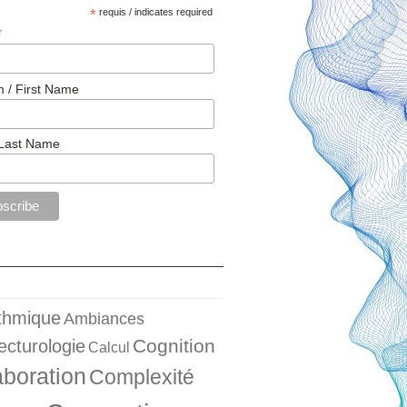
*
requis / indicates required
*
 / First Name
Last Name
ithmique
Ambiances
Cognition
ecturologie
Calcul
aboration
Complexité