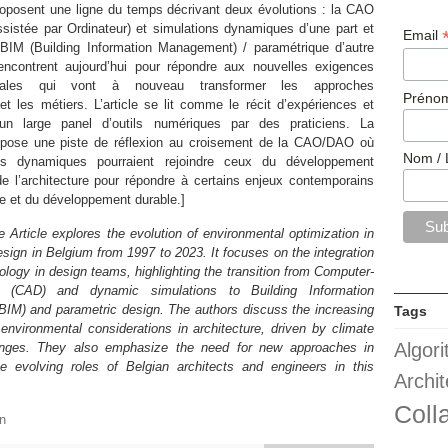
oposent une ligne du temps décrivant deux évolutions : la CAO
sistée par Ordinateur) et simulations dynamiques d’une part et
Email
 BIM (Building Information Management) / paramétrique d’autre
rencontrent aujourd’hui pour répondre aux nouvelles exigences
ntales qui vont à nouveau transformer les approches
Prénom
et les métiers. L’article se lit comme le récit d’expériences et
 d’un large panel d’outils numériques par des praticiens. La
opose une piste de réflexion au croisement de la CAO/DAO où
Nom / 
ons dynamiques pourraient rejoindre ceux du développement
e l’architecture pour répondre à certains enjeux contemporains
ure et du développement durable.]
e Article explores the evolution of environmental optimization in
design in Belgium from 1997 to 2023. It focuses on the integration
nology in design teams, highlighting the transition from Computer‐
 (CAD) and dynamic simulations to Building Information
IM) and parametric design. The authors discuss the increasing
Tags
environmental considerations in architecture, driven by climate
Algor
enges. They also emphasize the need for new approaches in
e evolving roles of Belgian architects and engineers in this
Archit
Coll
n