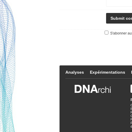
S'abonner aux
Analyses
Expérimentations
E
P
d