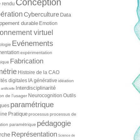
Conception
 rendu
ération
Cyberculture
Data
ppement durable
Emotion
onnement virtuel
Evénements
ologie
mentation
expérimentation
Fabrication
ique
étrie
Histoire de la CAO
és digitales
IA générative
idéation
Interdisciplinarité
artificielle
Neurocognition
Outils
ion de l’usager
paramétrique
ques
Pratique
ine
processus
processus de
pédagogie
ation paramétrique
Représentation
rche
Science de