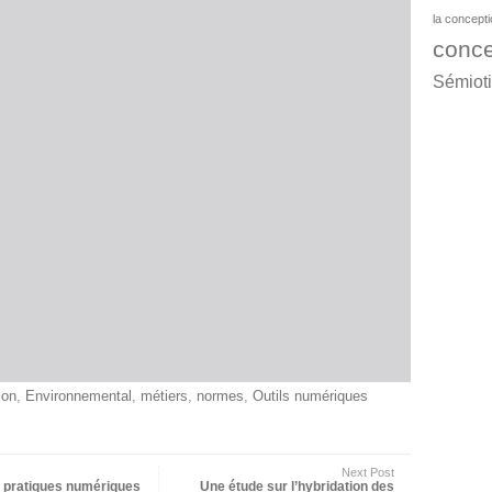
la concept
conce
Sémiot
ion
,
Environnemental
,
métiers
,
normes
,
Outils numériques
Next Post
 pratiques numériques
Une étude sur l’hybridation des