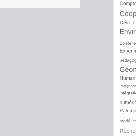
Compte
Coop
Dévelo
Envir
Epistém
Expéri
pédagog
Géom
Humanit
Intelligence 
intégrat
numéri
Patrimo
modélis
Reche