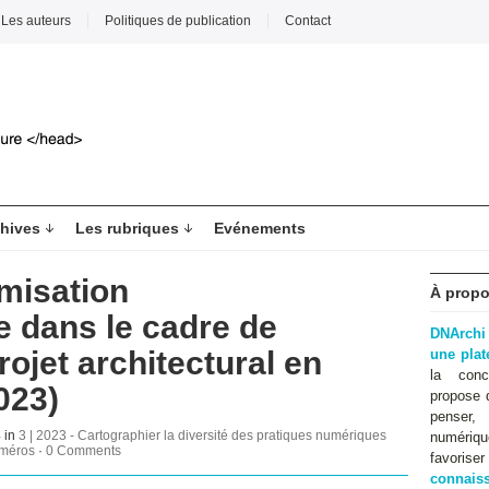
Les auteurs
Politiques de publication
Contact
hives
Les rubriques
Evénements
imisation
À propo
 dans le cadre de
DNArchi
rojet architectural en
une pla
la conc
023)
propose 
penser,
4 in
3 | 2023 - Cartographier la diversité des pratiques numériques
numériqu
méros
·
0 Comments
favoris
connaiss