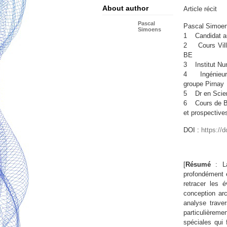
About author
Article récit
Pascal
Pascal Simoe
Simoens
1 Candidat au
2 Cours Villes
BE
3 Institut Nu
4 Ingénieur 
groupe Pirnay
5 Dr en Scien
6 Cours de BIM
et prospecti
DOI :
https://
[
Résumé
: La
profondément é
retracer les 
conception arc
analyse traver
particulièrem
spéciales qui 