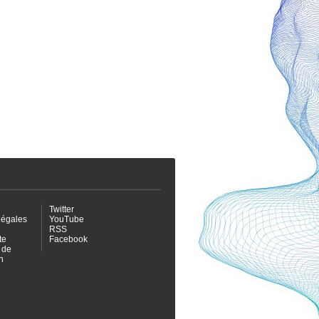
Twitter
légales
YouTube
RSS
te
Facebook
 de
n