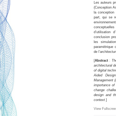
Les auteurs pr
(Conception As
la conception
part, qui se 
environneme
conceptuelles 
d’utilisation
conclusion pr
les simulati
paramétrique d
de l’architect
[
Abstract
:
Th
architectural 
of digital tech
Aided Design
Management (B
importance of 
change chall
design and th
context.
]
View Fullscree
Skip