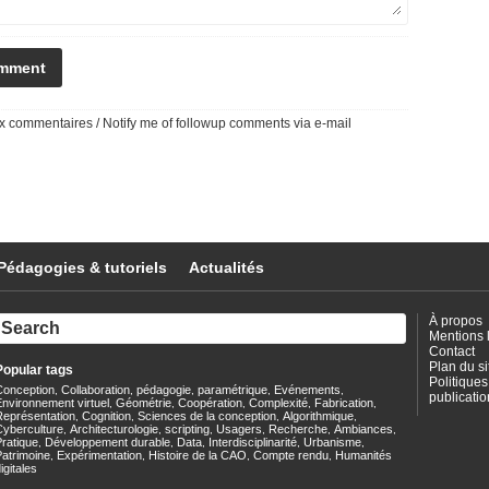
 commentaires / Notify me of followup comments via e-mail
Pédagogies & tutoriels
Actualités
À propos
Mentions 
Contact
Plan du si
Popular tags
Politiques
Conception
Collaboration
pédagogie
paramétrique
Evénements
,
,
,
,
,
publicatio
nvironnement virtuel
Géométrie
Coopération
Complexité
Fabrication
,
,
,
,
,
Représentation
Cognition
Sciences de la conception
Algorithmique
,
,
,
,
Cyberculture
Architecturologie
scripting
Usagers
Recherche
Ambiances
,
,
,
,
,
,
ratique
Développement durable
Data
Interdisciplinarité
Urbanisme
,
,
,
,
,
Patrimoine
Expérimentation
Histoire de la CAO
Compte rendu
Humanités
,
,
,
,
igitales