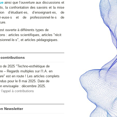
ue
ainsi que l’ouverture aux discussions et
s, la confrontation des savoirs et la mise
ion d’étudiant·es, d’enseignant·es, de
ur·euse·s et de professionnel·le·s de
ture.
st ouverte à différents types de
ons : articles scientifiques, articles "récit
sionnel·le·s", et articles pédagogiques.
 contributions
o de 2025 "Techno-esthétique de
ire – Regards multiples sur l’I.A. en
ure" est en route ! Les articles complets
ndus pour le 8 mai 2025. Date de
ion envisagée : décembre 2025.
 l'appel à contributions
ion Newsletter