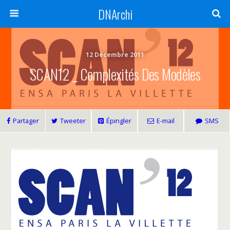
DNArchi
12 Décembre 2011
SCAN12 _ Complexités Des Modèles
Partager
Tweeter
Épingler
E-mail
SMS