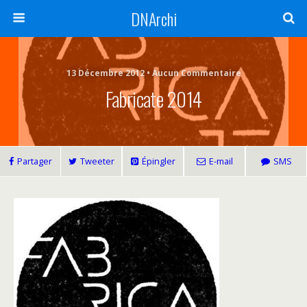
DNArchi
13 Décembre 2012 • Aucun Commentaire
Fabricate 2014
Partager
Tweeter
Épingler
E-mail
SMS