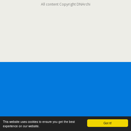
All content Copyright DNArchi
This website uses cookies to ensure you get the best
Got it!
experience on our website.