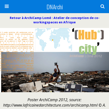
DNArchi
Retour à ArchiCamp Lomé : Atelier de conception de co-
workingspaces en Afrique
Poster ArchiCamp 2012, source:
http://www.lafricainedarchitecture.com/archicamp.html © A.