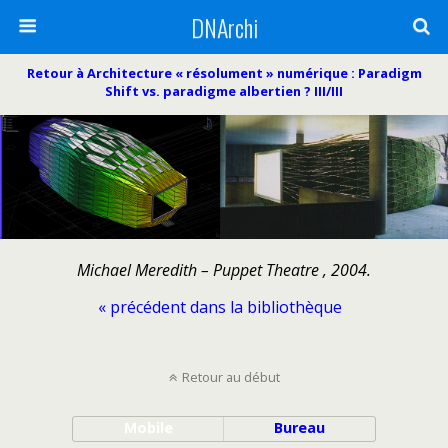
DNArchi
Retour à Architecture « résolument » numérique : Paradigm
Shift vs. paradigme albertien ? III/III
Michael Meredith – Puppet Theatre , 2004.
« précédent dans la bibliothèque
Retour au début
Mobile
Bureau