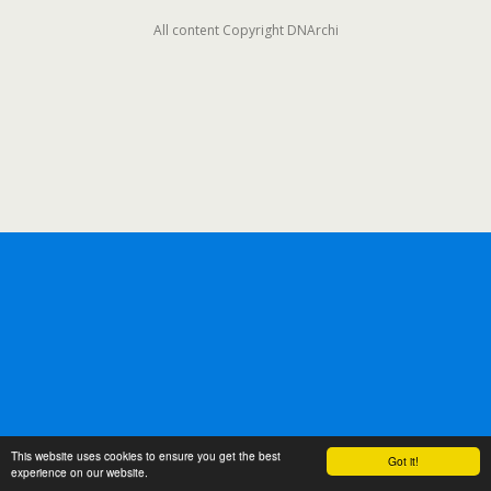
All content Copyright DNArchi
This website uses cookies to ensure you get the best
Got it!
experience on our website.