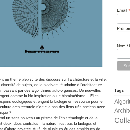
Email
Prénom
Nom / 
nt un thème plébiscité des discours sur l’architecture et la ville.
 diversité de sujets, de la biodiversité urbaine à l’architecture
Tags
en passant par des algorithmes auto-organisés. De nouvelles
rgent comme la bio-inspiration ou le biomimétisme… Elles
Algor
spoirs écologiques et érigent la biologie en ressource pour le
 culture architecturale n’a-t-elle pas des liens très anciens avec
Archit
nique ?
end un sens nouveau au prisme de l’épistémologie et de la
Coll
t deux idées centrales : la nature n’est pas la biologie, et
est d’abord projetée. Au fil de plusieurs études empiriques de