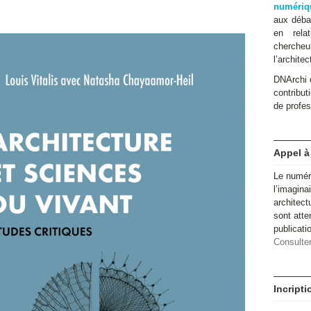
numériq
aux débat
en relat
cherche
l’architec
DNArchi e
contributi
de profes
Appel à
Le numér
l’imagina
architect
sont atte
publicat
Consulter
Incript