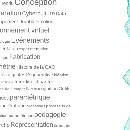
Conception
 rendu
ération
Cyberculture
Data
ppement durable
Emotion
onnement virtuel
Evénements
ologie
mentation
expérimentation
Fabrication
ique
étrie
Histoire de la CAO
és digitales
IA générative
idéation
Interdisciplinarité
artificielle
Neurocognition
Outils
ion de l’usager
paramétrique
ques
Pratique
ine
processus
processus de
pédagogie
ation paramétrique
Représentation
rche
Science de