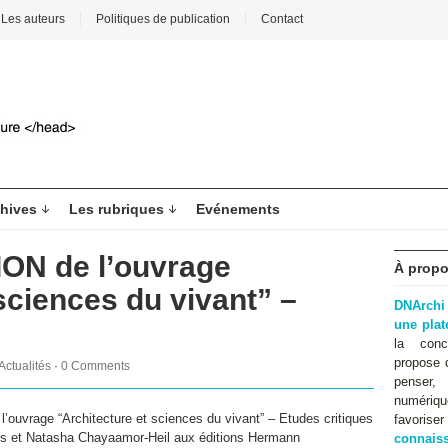
Les auteurs
Politiques de publication
Contact
hives
Les rubriques
Evénements
ON de l’ouvrage
À propo
sciences du vivant” –
DNArchi
une pla
la conc
propose 
Actualités
·
0 Comments
penser,
numériqu
ouvrage “Architecture et sciences du vivant” – Etudes critiques
favoris
lis et Natasha Chayaamor-Heil aux éditions Hermann
connaiss