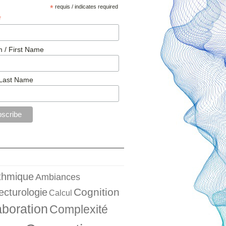
*
requis / indicates required
*
 / First Name
Last Name
ithmique
Ambiances
Cognition
ecturologie
Calcul
aboration
Complexité