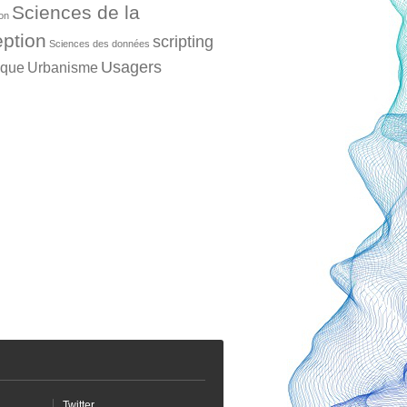
Sciences de la
ion
ption
scripting
Sciences des données
Usagers
ique
Urbanisme
Twitter