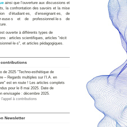
ue
ainsi que l’ouverture aux discussions et
s, la confrontation des savoirs et la mise
ion d’étudiant·es, d’enseignant·es, de
ur·euse·s et de professionnel·le·s de
ture.
st ouverte à différents types de
ons : articles scientifiques, articles "récit
sionnel·le·s", et articles pédagogiques.
 contributions
o de 2025 "Techno-esthétique de
ire – Regards multiples sur l’I.A. en
ure" est en route ! Les articles complets
ndus pour le 8 mai 2025. Date de
ion envisagée : décembre 2025.
 l'appel à contributions
ion Newsletter