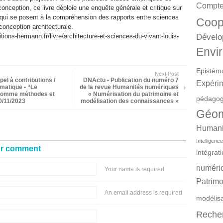
Compte
onception, ce livre déploie une enquête générale et critique sur
qui se posent à la compréhension des rapports entre sciences
Coop
conception architecturale.
Dévelo
tions-hermann.fr/livre/architecture-et-sciences-du-vivant-louis-
Envir
Epistém
Next Post
l à contributions ​​/
DNActu • Publication du numéro 7
Expéri
atique​ • “Le
de la revue Humanités numériques
comme méthodes et
« Numérisation du patrimoine et
pédagog
10/11/2023
modélisation des connaissances »
Géom
Humanit
Intelligence 
ur comment
intégrat
numéri
Your name is required
Patrimo
An email address is required
modélis
Reche