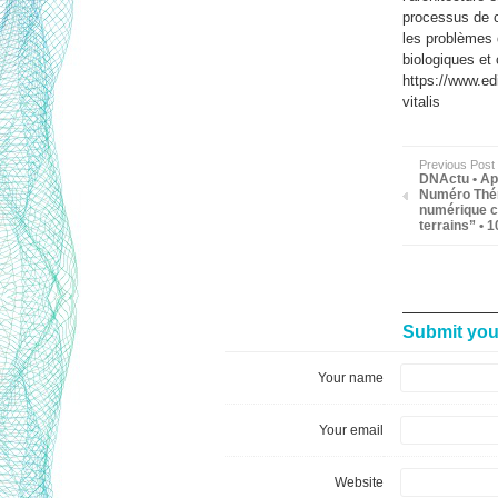
processus de c
les problèmes 
biologiques et 
https://www.edi
vitalis
Previous Post
DNActu • Appe
Numéro Thém
numérique 
terrains” • 
Submit yo
Your name
Your email
Website