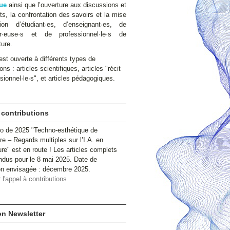
ue
ainsi que l’ouverture aux discussions et
s, la confrontation des savoirs et la mise
ion d’étudiant·es, d’enseignant·es, de
ur·euse·s et de professionnel·le·s de
ture.
st ouverte à différents types de
ons : articles scientifiques, articles "récit
sionnel·le·s", et articles pédagogiques.
 contributions
o de 2025 "Techno-esthétique de
ire – Regards multiples sur l’I.A. en
ure" est en route ! Les articles complets
ndus pour le 8 mai 2025. Date de
ion envisagée : décembre 2025.
 l'appel à contributions
ion Newsletter