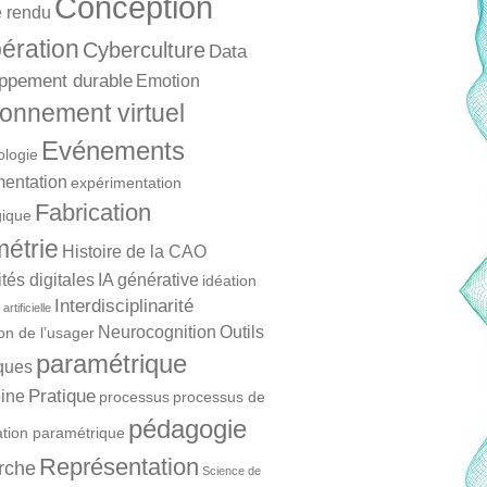
Conception
 rendu
ération
Cyberculture
Data
ppement durable
Emotion
onnement virtuel
Evénements
ologie
mentation
expérimentation
Fabrication
ique
étrie
Histoire de la CAO
és digitales
IA générative
idéation
Interdisciplinarité
artificielle
Neurocognition
Outils
ion de l’usager
paramétrique
ques
Pratique
ine
processus
processus de
pédagogie
ation paramétrique
Représentation
rche
Science de