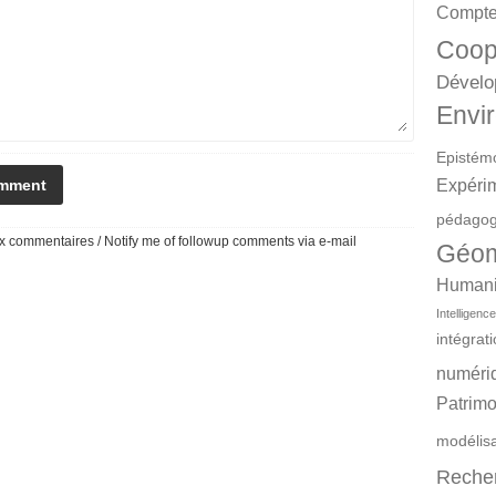
Compte
Coop
Dévelo
Envir
Epistém
Expéri
pédagog
 commentaires / Notify me of followup comments via e-mail
Géom
Humanit
Intelligence 
intégrat
numéri
Patrimo
modélis
Reche