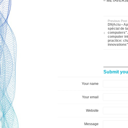
– METAVERSE 
Previous Post
DNActu • Ap
spécial de l
computers".
computer in
practice: ch
innovations"
Submit yo
Your name
Your email
Website
Message