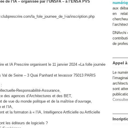
née de l’IA – organisée par l’UNSFA – à l’ENSA PVS
numériq
aux débat
en relat
clubprescrire.com/la_fole_journee_de_l-ia/inscription.php
cherche
l’architec
DNArchi e
contributi
de profes
Appel à
re et IA Prescrire organisent le 11 janvier 2024 «La folle journée
Le numér
s Val de Seine – 3 Quai Panhard et levassor 75013 PARIS
l’imagina
architect
 :
sont atte
ellectuelle-Responsabilité-Assurance,
publicat
ice des agences d’Architectures et des BET,
Consulter
int de vue du monde politque et de la maîtrise d’ouvrage,
 et l’IA,
t et la formaton à « l’IA, Intelligence Artﬁcielle ou Artﬁcielle
Incript
ont les éditeurs de logiciels ?