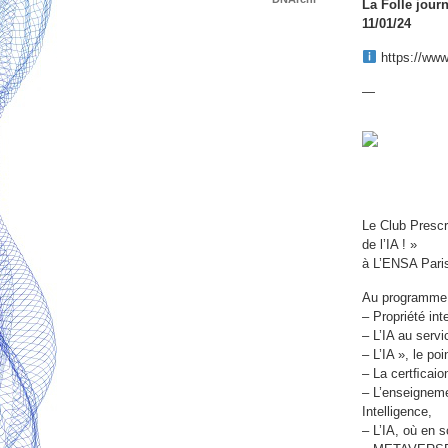
La Folle jour
11/01/24
https://www.
—
Le Club Prescri
de l’IA ! »
à L’ENSA Pari
Au programme
– Propriété int
– L’IA au serv
– L’IA », le po
– La certﬁcaion
– L’enseignemen
Intelligence,
– L’IA, où en s