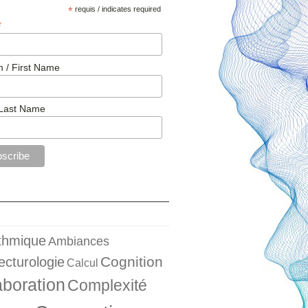
*
requis / indicates required
*
 / First Name
Last Name
ithmique
Ambiances
Cognition
ecturologie
Calcul
aboration
Complexité