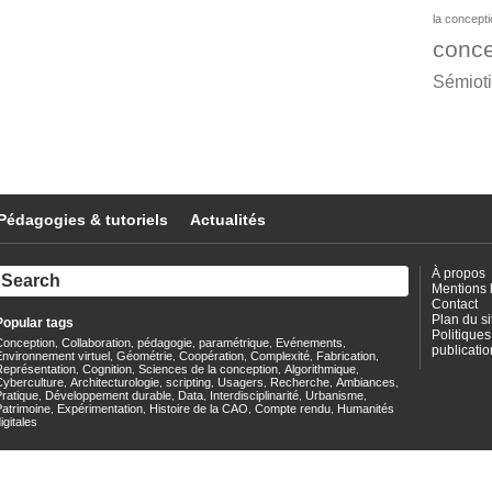
la concept
conce
Sémiot
Pédagogies & tutoriels
Actualités
À propos
Mentions 
Contact
Plan du si
Popular tags
Politiques
Conception
Collaboration
pédagogie
paramétrique
Evénements
,
,
,
,
,
publicatio
nvironnement virtuel
Géométrie
Coopération
Complexité
Fabrication
,
,
,
,
,
Représentation
Cognition
Sciences de la conception
Algorithmique
,
,
,
,
Cyberculture
Architecturologie
scripting
Usagers
Recherche
Ambiances
,
,
,
,
,
,
ratique
Développement durable
Data
Interdisciplinarité
Urbanisme
,
,
,
,
,
Patrimoine
Expérimentation
Histoire de la CAO
Compte rendu
Humanités
,
,
,
,
igitales