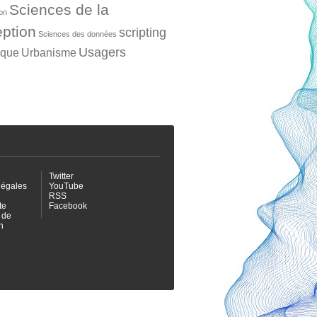
Sciences de la
ion
ption
scripting
Sciences des données
Usagers
ique
Urbanisme
Twitter
légales
YouTube
RSS
te
Facebook
 de
n