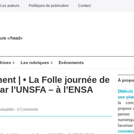
Les auteurs
Politiques de publication
Contact
hives
Les rubriques
Evénements
nt | • La Folle journée de
À propo
par l’UNSFA – à l’ENSA
DNArchi
une pla
la conc
propose 
Actualités
·
0 Comments
penser,
numériqu
favoris
connaiss