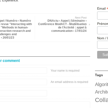
Expérience.
Email
Next Post
pel / Numéro • Numéro
DNActu • Appel | Séminaire •
Prénom
a revue "Interacting with
Conférence ModACT - Modélisation
 "Methods in human-
de l’Activité : appel à
teraction research and
communication • 17/01/24
allenges and
 • 26/01/23
Nom / 
ur comment
Your name is required
Tags
An email address is required
Algor
Archit
Coll