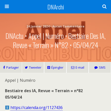
DNArchi
24 Janvier 2024 • Aucun Commentaire
DNActu • Appel | Numéro • Bestiaire Des IA,
Revue « Terrain » N°82 • 05/04/24
Partager
Tweeter
Épingler
E-mail
SMS
Appel | Numéro
Bestiaire des IA, Revue « Terrain » n°82
05/04/24
https://calenda.org/1127436