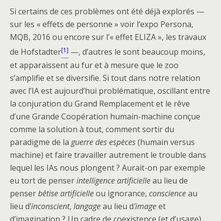
Si certains de ces problèmes ont été déjà explorés —
sur les « effets de personne » voir l’expo Persona,
MQB, 2016 ou encore sur l’« effet ELIZA », les travaux
[1]
de Hofstadter
—, d’autres le sont beaucoup moins,
et apparaissent au fur et à mesure que le zoo
s’amplifie et se diversifie. Si tout dans notre relation
avec l’IA est aujourd’hui problématique, oscillant entre
la conjuration du Grand Remplacement et le rêve
d’une Grande Coopération humain-machine conçue
comme la solution à tout, comment sortir du
paradigme de la
guerre des espèces
(humain versus
machine) et faire travailler autrement le trouble dans
lequel les IAs nous plongent ? Aurait-on par exemple
eu tort de penser
intelligence artificielle
au lieu de
penser
bêtise artificielle
ou ignorance,
conscience
au
lieu d’
inconscient
,
langage
au lieu d
’image
et
d’imagination ? Un cadre de coexistence (et d’usage)