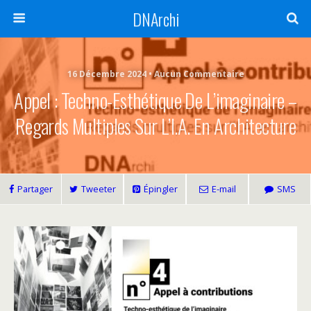
DNArchi
16 Décembre 2024 • Aucun Commentaire
Appel : Techno-Esthétique De L’imaginaire –
Regards Multiples Sur L’I.A. En Architecture
Partager
Tweeter
Épingler
E-mail
SMS