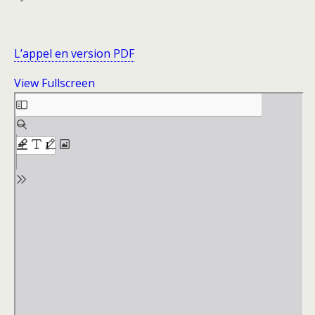
L’appel en version PDF
View Fullscreen
Skip
to
PDF
content