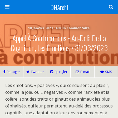
DNArchi
10 Janvier 2023 • Aucun Commentaire
Appel À Contributions • Au-Delà De La
Cognition, Les Émotions • 31/03/2023
Partager
Tweeter
Épingler
E-mail
SMS
Les émotions, « positives », qui conduisent au plaisir,
comme la joie, ou « négatives », comme l’anxiété et la
colère, sont des traits originaux des animaux les plus
céphalisés, qui leur permettent, au-delà des processus
cognitifs, une adaptation à leur environnement et à