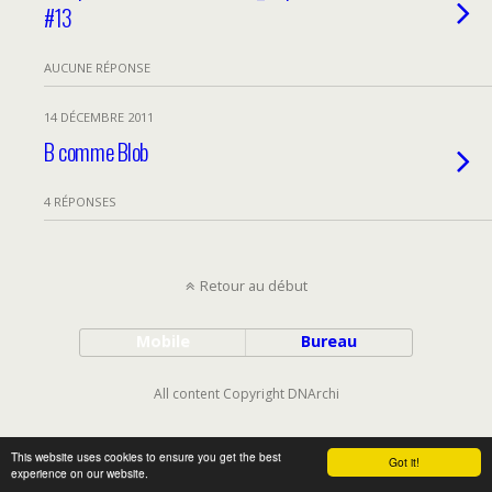
#13
AUCUNE RÉPONSE
14 DÉCEMBRE 2011
B comme Blob
4 RÉPONSES
Retour au début
Mobile
Bureau
All content Copyright DNArchi
This website uses cookies to ensure you get the best
Got it!
experience on our website.