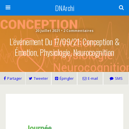
DNArchi
20 Juillet 2021 • 2 Commentaires
L’événement Du 17/09/21: Conception &
Émotion, Physiologie, Neurocognition
Partager
Tweeter
Épingler
E-mail
SMS