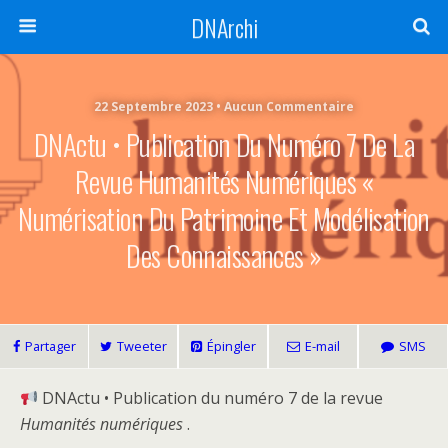
DNArchi
22 Septembre 2023 • Aucun Commentaire
DNActu • Publication Du Numéro 7 De La
Revue Humanités Numériques «
Numérisation Du Patrimoine Et Modélisation
Des Connaissances »
Partager
Tweeter
Épingler
E-mail
SMS
DNActu • Publication du numéro 7 de la revue
Humanités numériques
.