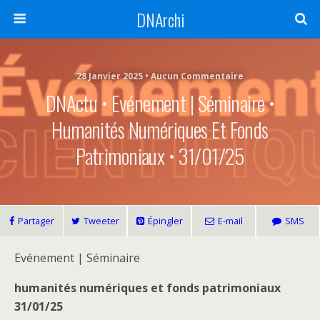
DNArchi
28 Janvier 2025 • Aucun Commentaire
DNActu • Evénement | Séminaire •
Humanités Numériques Et Fonds
Patrimoniaux • 31/01/25
Partager
Tweeter
Épingler
E-mail
SMS
Evénement | Séminaire
humanités numériques et fonds patrimoniaux
31/01/25