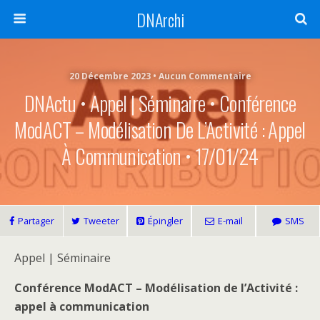
DNArchi
20 Décembre 2023 • Aucun Commentaire
DNActu • Appel | Séminaire • Conférence
ModACT – Modélisation De L’Activité : Appel
À Communication • 17/01/24
Partager
Tweeter
Épingler
E-mail
SMS
Appel | Séminaire
Conférence ModACT – Modélisation de l’Activité :
appel à communication