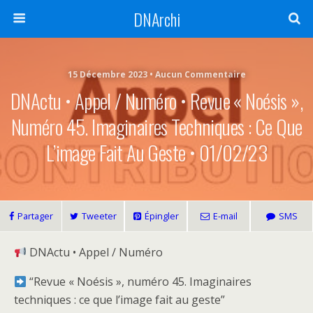
DNArchi
15 Décembre 2023 • Aucun Commentaire
DNActu • Appel / Numéro • Revue « Noésis »,
Numéro 45. Imaginaires Techniques : Ce Que
L’image Fait Au Geste • 01/02/23
Partager
Tweeter
Épingler
E-mail
SMS
DNActu • Appel / Numéro
“Revue « Noésis », numéro 45. Imaginaires
techniques : ce que l’image fait au geste”