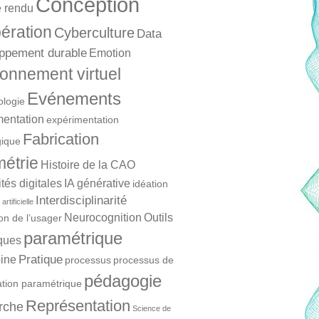
Conception
 rendu
ération
Cyberculture
Data
ppement durable
Emotion
onnement virtuel
Evénements
ologie
mentation
expérimentation
Fabrication
ique
étrie
Histoire de la CAO
és digitales
IA générative
idéation
Interdisciplinarité
artificielle
Neurocognition
Outils
ion de l’usager
paramétrique
ques
Pratique
ine
processus
processus de
pédagogie
ation paramétrique
Représentation
rche
Science de