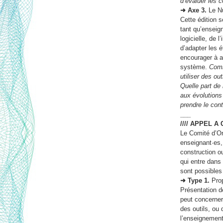
d’évaluer les 
➜ Axe 3.
Le N
Cette édition 
tant qu’enseig
logicielle, de l
d’adapter les 
encourager à a
système.
Comm
utiliser des out
Quelle part de
aux évolutions 
prendre le cont
___
//// APPEL 
Le Comité d’Or
enseignant·es,
construction ou
qui entre dans
sont possibles
➜ Type 1.
Prop
Présentation d
peut concerner
des outils, ou
l’enseignement