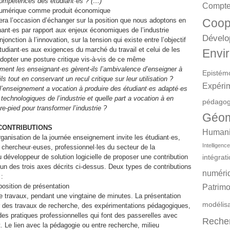
compétences des étudiant·es ? (…)
Compte
umérique comme produit économique
sera l’occasion d’échanger sur la position que nous adoptons en
Coop
nant·es par rapport aux enjeux économiques de l’industrie
Dévelo
’injonction à l’innovation, sur la tension qui existe entre l’objectif
étudiant·es aux exigences du marché du travail et celui de les
Envir
dopter une posture critique vis-à-vis de ce même
ent les enseignant·es gèrent-ils l’ambivalence d’enseigner à
Epistém
ils tout en conservant un recul critique sur leur utilisation ?
Expéri
 l’enseignement a vocation à produire des étudiant·es adapté·es
technologiques de l’industrie et quelle part a vocation à en
pédagog
re-pied pour transformer l’industrie ?
Géom
A CONTRIBUTIONS
Humanit
ganisation de la journée enseignement invite les étudiant·es,
Intelligence 
 chercheur·euses, professionnel·les du secteur de la
 développeur de solution logicielle de proposer une contribution
intégrat
 un des trois axes décrits ci-dessus. Deux types de contributions
numéri
 :
osition de présentation
Patrimo
e travaux, pendant une vingtaine de minutes. La présentation
modélis
 des travaux de recherche, des expérimentations pédagogiques,
 des pratiques professionnelles qui font des passerelles avec
Reche
. Le lien avec la pédagogie ou entre recherche, milieu