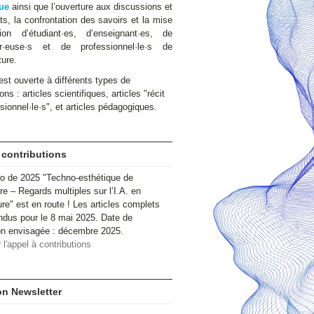
ue
ainsi que l’ouverture aux discussions et
s, la confrontation des savoirs et la mise
ion d’étudiant·es, d’enseignant·es, de
ur·euse·s et de professionnel·le·s de
ture.
st ouverte à différents types de
ons : articles scientifiques, articles "récit
sionnel·le·s", et articles pédagogiques.
 contributions
o de 2025 "Techno-esthétique de
ire – Regards multiples sur l’I.A. en
ure" est en route ! Les articles complets
ndus pour le 8 mai 2025. Date de
ion envisagée : décembre 2025.
 l'appel à contributions
ion Newsletter