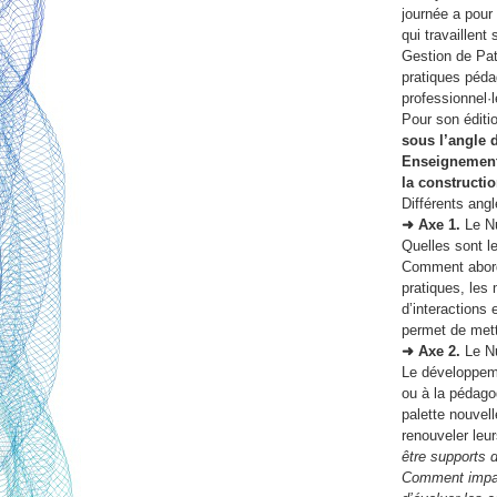
journée a pour
qui travaillent
Gestion de Patr
pratiques péda
professionnel·l
Pour son éditi
sous l’angle 
Enseignement,
la constructi
Différents angl
➜ Axe 1.
Le Nu
Quelles sont le
Comment abord
pratiques, les 
d’interactions 
permet de mett
➜ Axe 2.
Le Nu
Le développeme
ou à la pédago
palette nouvel
renouveler le
être supports 
Comment impac