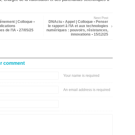
Next Post
énement | Colloque •
DNActu • Appel | Colloque • Penser
lications
le rapport à l’IA et aux technologies
es de l'IA • 27/05/25
numériques : pouvoirs, résistances,
innovations • 15/12/25
ur comment
Your name is required
An email address is required