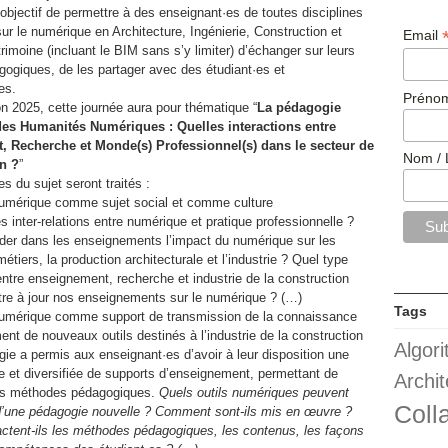
 objectif de permettre à des enseignant·es de toutes disciplines
 sur le numérique en Architecture, Ingénierie, Construction et
Email
imoine (incluant le BIM sans s’y limiter) d’échanger sur leurs
gogiques, de les partager avec des étudiant·es et
es.
Prénom
on 2025, cette journée aura pour thématique “
La pédagogie
des Humanités Numériques : Quelles interactions entre
 Recherche et Monde(s) Professionnel(s) dans le secteur de
Nom / 
on ?
”
es du sujet seront traités :
mérique comme sujet social et comme culture
s inter-relations entre numérique et pratique professionnelle ?
er dans les enseignements l’impact du numérique sur les
métiers, la production architecturale et l’industrie ? Quel type
entre enseignement, recherche et industrie de la construction
re à jour nos enseignements sur le numérique ? (…)
Tags
mérique comme support de transmission de la connaissance
nt de nouveaux outils destinés à l’industrie de la construction
Algor
gie a permis aux enseignant·es d’avoir à leur disposition une
le et diversifiée de supports d’enseignement, permettant de
Archit
urs méthodes pédagogiques.
Quels outils numériques peuvent
Coll
d’une pédagogie nouvelle ? Comment sont-ils mis en œuvre ?
tent-ils les méthodes pédagogiques, les contenus, les façons