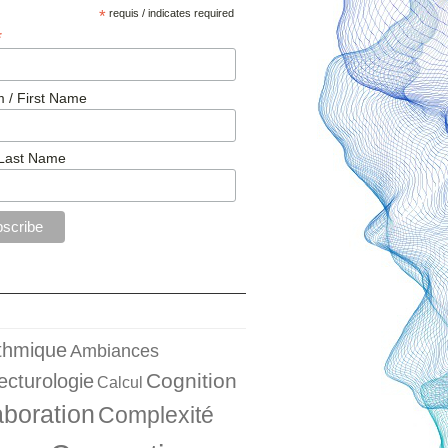
*
requis / indicates required
*
 / First Name
Last Name
ithmique
Ambiances
Cognition
ecturologie
Calcul
aboration
Complexité