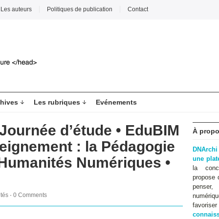
Les auteurs
Politiques de publication
Contact
hives
Les rubriques
Evénements
 Journée d’étude • EduBIM
À propo
eignement : la Pédagogie
DNArchi
 Humanités Numériques •
une pla
la conc
propose 
penser,
ités
·
0 Comments
numériqu
favoris
connaiss