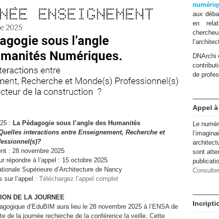
numériq
aux débat
en relat
cherche
l’architec
DNArchi e
contributi
de profes
Appel à
25 :
La Pédagogie sous l’angle des Humanités
Le numér
Quelles interactions entre Enseignement, Recherche et
l’imagina
essionnel(s)?
architect
ent : 28 novembre 2025
sont atte
our répondre à l’appel : 15 octobre 2025
publicat
ationale Supérieure d’Architecture de Nancy
Consulter
 sur l’appel :
Téléchargez l’appel complet
PTION DE LA JOURNEE
Incript
dagogique d’EduBIM aura lieu le 28 novembre 2025 à l’ENSA de
te de la journée recherche de la conférence la veille. Cette