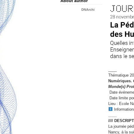
About author
DNArchi
____
Thématique 20
Numériques.
Monde(s) Prof
️ Date événem
️ Date limite p
Lieu : Ecole N
Informations
____
//// DESCRI
La journée pé
Nancy, à la sui