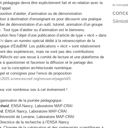
t pédagogie devra être explicitement fait et en relation avec la
la concept
l’appel.
conce
osition d’atelier, d’animation ou de démonstration
tion à destination d’enseignant·es pour découvrir une pratique
Sémiot
ier de démonstration d’un outil, tutoriel, animation d’un groupe
c. Tout type d’atelier ou d’animation est le bienvenu.
tion fera l’objet d’une publication d’article de type « récit » dans
hi
dans un numéro spécial dédié à la retranscription de la
gique d’EduBIM. Les publications « récit » sont relativement
atent des expériences, mais ne sont pas des contributions
 DNArchi est une revue à comité de lecture et une plateforme de
e à questionner et favoriser la diffusion et le partage des
sur la conception architecturale numérique.
ppel et consignes pour l’envoi de proposition
im2025.sciencesconf.org/resource/page/id/5
ous voir nombreux·ses à
cet
événement !
ganisation de la journée pédagogique :
cheid
, ENSA Nancy, Laboratoire MAP-CRAI
rd
, ENSA Nancy, Laboratoire MAP-CRAI
Université de Lorraine, Laboratoire MAP-CRAI
Directrice de la recherche à l’ENSA
Nancy
n
, Chargée de la valorisation et des partenariats scientifiques à