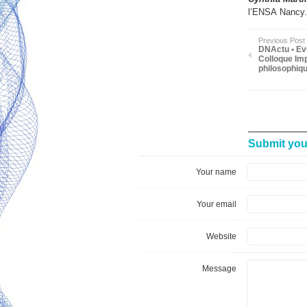
l’ENSA
Nancy.
Previous Post
DNActu • Ev
Colloque Imp
philosophiqu
Submit yo
Your name
Your email
Website
Message