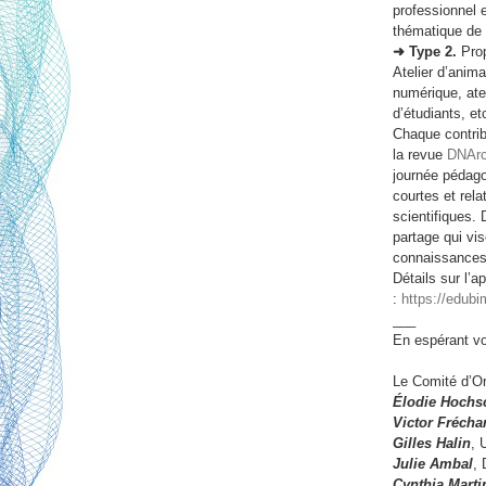
professionnel e
thématique de 
➜ Type 2.
Prop
Atelier d’anima
numérique, atel
d’étudiants, et
Chaque contribu
la revue
DNArc
journée pédago
courtes et rel
scientifiques.
partage qui vis
connaissances 
Détails sur l’a
:
https://edub
___
En espérant v
Le Comité d’Or
Élodie Hochs
Victor Frécha
Gilles Halin
, 
Julie Ambal
, 
Cynthia Marti