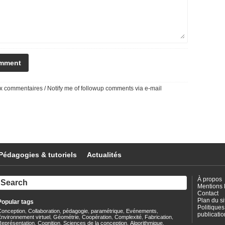
 commentaires / Notify me of followup comments via e-mail
Pédagogies & tutoriels
Actualités
À propos
Mentions 
Contact
Plan du si
Popular tags
Politiques
Conception
Collaboration
pédagogie
paramétrique
Evénements
,
,
,
,
,
publicatio
nvironnement virtuel
Géométrie
Coopération
Complexité
Fabrication
,
,
,
,
,
Représentation
Cognition
Sciences de la conception
Algorithmique
,
,
,
,