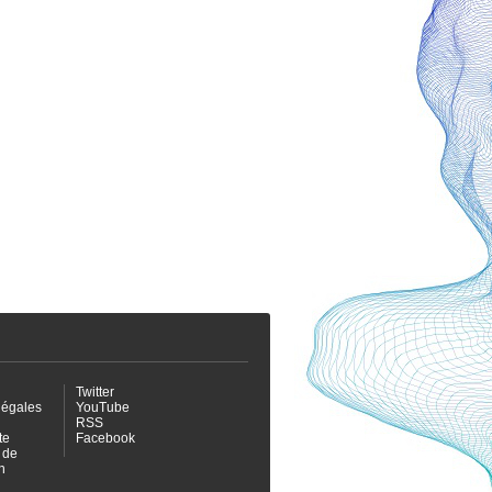
Twitter
légales
YouTube
RSS
te
Facebook
 de
n