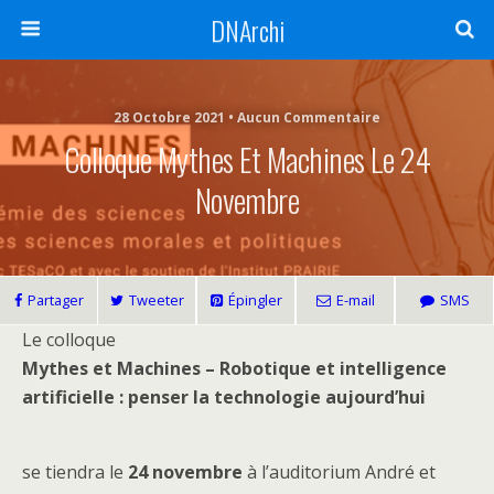
DNArchi
28 Octobre 2021 • Aucun Commentaire
Colloque Mythes Et Machines Le 24
Novembre
Partager
Tweeter
Épingler
E-mail
SMS
Le colloque
Mythes et Machines – Robotique et intelligence
artificielle : penser la technologie aujourd’hui
se tiendra le
24 novembre
à l’auditorium André et