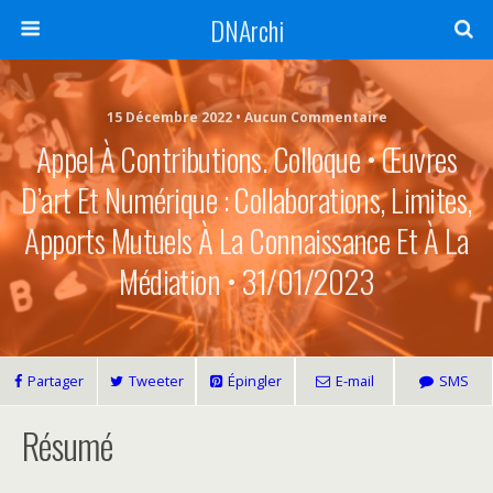
DNArchi
15 Décembre 2022 • Aucun Commentaire
Appel À Contributions. Colloque • Œuvres
D’art Et Numérique : Collaborations, Limites,
Apports Mutuels À La Connaissance Et À La
Médiation • 31/01/2023
Partager
Tweeter
Épingler
E-mail
SMS
Résumé