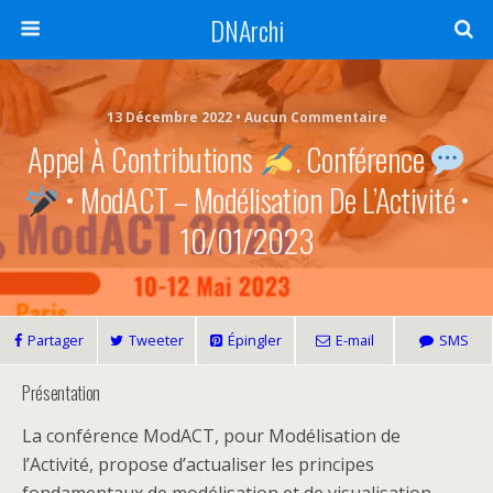
DNArchi
13 Décembre 2022 • Aucun Commentaire
Appel À Contributions ​​
​. Conférence ​​​​
• ModACT – Modélisation De L’Activité •
10/01/2023
Partager
Tweeter
Épingler
E-mail
SMS
Présentation
La conférence ModACT, pour Modélisation de
l’Activité, propose d’actualiser les principes