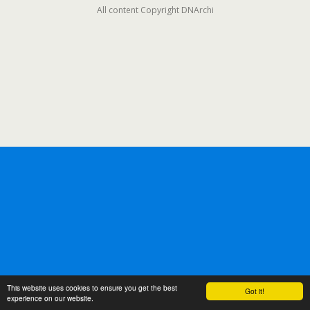
All content Copyright DNArchi
This website uses cookies to ensure you get the best
Got it!
experience on our website.